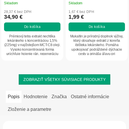
Skladom
Skladom
28,37 € bez DPH
1,67 € bez DPH
34,90 €
1,99 €
Do košíka
Do košíka
Prémiový tetra extrakt nechtíka
Mukaltin je prírodný doplnok výživy,
lekárskeho s koncentráciou 1,5%
ktorý obsahuje extrakt z koreňa
(225mg) v najčistejšom MCT-C8 oleji.
ibišteka lekárskeho. Pomáha
Vysoko koncentrovaná forma
upokojovať podráždené dýchacie
urýchľuje hojenie rán, regeneráciu
cesty a prináša úľavu pri
jaziev a...
nepríjemných pocitoch v...
ZOBRAZIŤ VŠETKY SÚVISIACE PRODUKTY
Popis
Hodnotenie
Značka
Ostatné informácie
Zloženie a parametre