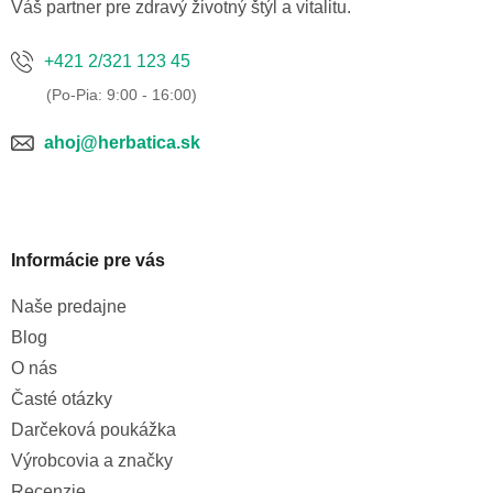
e
Váš partner pre zdravý životný štýl a vitalitu.
+421 2/321 123 45
ahoj@herbatica.sk
Informácie pre vás
Naše predajne
Blog
O nás
Časté otázky
Darčeková poukážka
Výrobcovia a značky
Recenzie