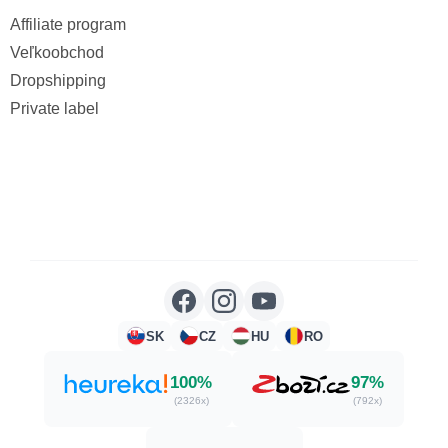
Affiliate program
Veľkoobchod
Dropshipping
Private label
SK
CZ
HU
RO
100%
97%
(2326x)
(792x)