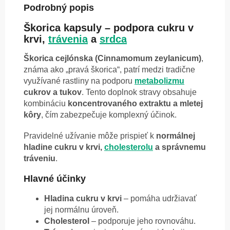
Podrobný popis
Škorica kapsuly – podpora cukru v
krvi,
trávenia
a
srdca
Škorica cejlónska (Cinnamomum zeylanicum)
,
známa ako „pravá škorica“, patrí medzi tradične
využívané rastliny na podporu
metabolizmu
cukrov a tukov
. Tento doplnok stravy obsahuje
kombináciu
koncentrovaného extraktu a mletej
kôry
, čím zabezpečuje komplexný účinok.
Pravidelné užívanie môže prispieť k
normálnej
hladine cukru v krvi,
cholesterolu
a správnemu
tráveniu
.
Hlavné účinky
Hladina cukru v krvi
– pomáha udržiavať
jej normálnu úroveň.
Cholesterol
– podporuje jeho rovnováhu.