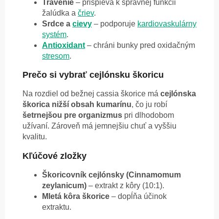
Trávenie
– prispieva k správnej funkcii
žalúdka a
čriev
.
Srdce a
cievy
– podporuje
kardiovaskulárny
systém
.
Antioxidant
– chráni bunky pred oxidačným
stresom
.
Prečo si vybrať cejlónsku škoricu
Na rozdiel od bežnej cassia škorice má
cejlónska
škorica nižší obsah kumarínu
, čo ju robí
šetrnejšou pre organizmus
pri dlhodobom
užívaní. Zároveň má jemnejšiu chuť a vyššiu
kvalitu.
Kľúčové zložky
Škoricovník cejlónsky (Cinnamomum
zeylanicum)
– extrakt z kôry (10:1).
Mletá kôra škorice
– dopĺňa účinok
extraktu.