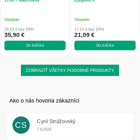
15 ml – Naturmeda
Epigemic®
Skladom
Skladom
29,19 € bez DPH
17,15 € bez DPH
35,90 €
21,09 €
Do košíka
Do košíka
ZOBRAZIŤ VŠETKY PODOBNÉ PRODUKTY
Cyril Strážovský
CS
Hodnotenie obchodu je 5 z 5 hviezdičiek.
7.8.2026