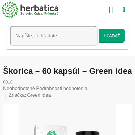
Prejsť
NÁKU
na
obsah
KOŠÍK
HĽADAŤ
Škorica – 60 kapsúl – Green idea
6018
Priemerné
Neohodnotené
Podrobnosti hodnotenia
hodnotenie
Značka:
Green idea
produktu
je
0,0
z
5
hviezdičiek.