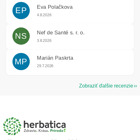
Eva Polačkova
EP
Hodnotenie obchodu je 5 z 5 hviezdičiek.
4.8.2026
Nef de Santé s. r. o.
NS
Hodnotenie obchodu je 5 z 5 hviezdičiek.
3.8.2026
Marián Paskrta
MP
Hodnotenie obchodu je 5 z 5 hviezdičiek.
29.7.2026
Zobraziť ďalšie recenzie
Z
á
p
ä
t
i