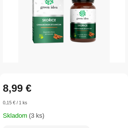
8,99 €
Jednotková
0,15 € / 1 ks
cena:
Skladom
(3 ks)