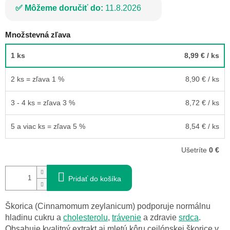
Môžeme doručiť do:
11.8.2026
Množstevná zľava
1 ks
8,99 €
/ ks
2 ks = zľava 1 %
8,90 €
/ ks
3 - 4 ks = zľava 3 %
8,72 €
/ ks
5 a viac ks = zľava 5 %
8,54 €
/ ks
Ušetríte
0 €
Pridať do košíka
Škorica (Cinnamomum zeylanicum) podporuje normálnu
hladinu cukru a
cholesterolu
,
trávenie
a zdravie
srdca
.
Obsahuje kvalitný extrakt aj mletú kôru cejlónskej škorice v