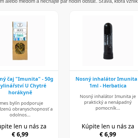
m alebo medom a nechajte pár hodín odstáť. Šťava, ktorá vznikne