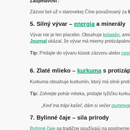
Zaujímavosť:
Zázvor bol už v starovekej Číne považovaný za
l
5. Silný vývar –
energia
a minerály
Vývar nie je len placebo. Obsahuje
kolagén
, am
Journal
ukázal, že vývar má mierny protizápalo
Tip:
Pridajte do vývaru kúsok zázvoru alebo
ces
6. Zlaté mlieko –
kurkuma
s protizá
Kurkuma obsahuje kurkumín, ktorý má silné proti
Tip:
Zohrejte pohár mlieka, pridajte lyžičku kurk
„Keď ma trápi kašeľ, dám si večer
gummygr
7. Bylinné čaje – sila prírody
Bylinné čaje
sa tradične používajú na posilnenie 