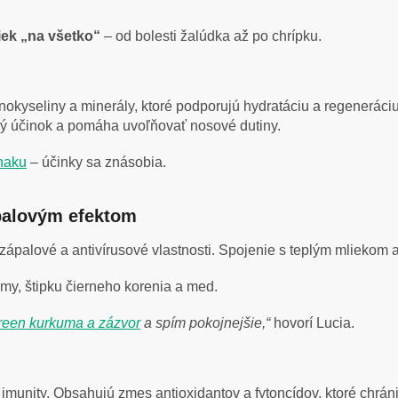
iek „na všetko“
– od bolesti žalúdka až po chrípku.
inokyseliny a minerály, ktoré podporujú hydratáciu a regenerá
vý účinok a pomáha uvoľňovať nosové dutiny.
naku
– účinky sa znásobia.
palovým efektom
zápalové a antivírusové vlastnosti. Spojenie s teplým mliekom 
umy, štipku čierneho korenia a med.
een kurkuma a zázvor
a spím pokojnejšie,“
hovorí Lucia.
imunity. Obsahujú zmes antioxidantov a fytoncídov, ktoré chráni