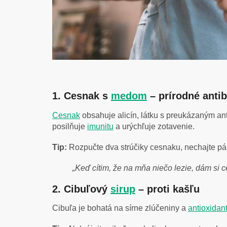
1. Cesnak s
medom
– prírodné anti
Cesnak
obsahuje alicín, látku s preukázaným a
posilňuje
imunitu
a urýchľuje zotavenie.
Tip:
Rozpučte dva strúčiky cesnaku, nechajte pár
„Keď cítim, že na mňa niečo lezie, dám si 
2. Cibuľový
sirup
– proti kašľu
Cibuľa je bohatá na sírne zlúčeniny a
antioxidan