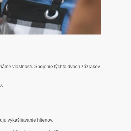
riálne vlastnosti. Spojenie týchto dvoch zázrakov
o.
šujú vykašliavanie hlienov.