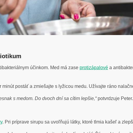
biotikum
ntibakteriálnym účinkom. Med má zase
protizápalové
a antibakte
 minút postáť a zmiešajte s lyžicou medu. Užívajte ráno nalačn
cesnak s medom. Do dvoch dní sa cítim lepšie,“
potvrdzuje Peter.
ty
. Pri príprave sirupu sa uvoľňujú látky, ktoré tlmia kašeľ a zlep