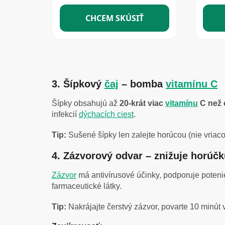
3. Šípkový
čaj
– bomba
vitamínu C
Šípky obsahujú až
20-krát viac
vitamínu
C než 
infekcií
dýchacích ciest
.
Tip:
Sušené šípky len zalejte horúcou (nie vriac
4. Zázvorový odvar – znižuje horúč
Zázvor
má antivírusové účinky, podporuje poten
farmaceutické látky.
Tip:
Nakrájajte čerstvý zázvor, povarte 10 minút v