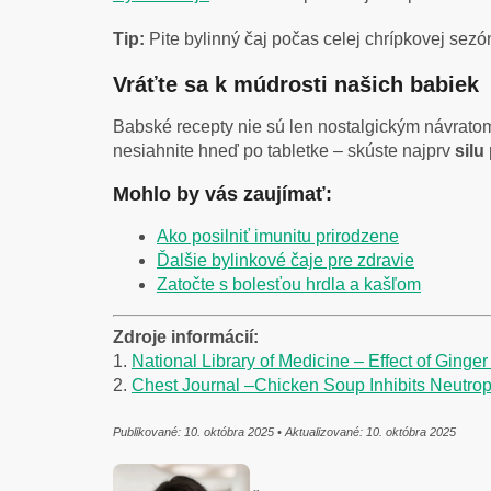
Tip:
Pite bylinný čaj počas celej chrípkovej sezó
Vráťte sa k múdrosti našich babiek
Babské recepty nie sú len nostalgickým návratom
nesiahnite hneď po tabletke – skúste najprv
silu
Mohlo by vás zaujímať:
Ako posilniť imunitu prirodzene
Ďalšie bylinkové čaje pre zdravie
Zatočte s bolesťou hrdla a kašľom
Zdroje informácií:
1.
National Library of Medicine – Effect of Ginge
2.
Chest Journal –Chicken Soup Inhibits Neutrop
Publikované: 10. októbra 2025 • Aktualizované: 10. októbra 2025