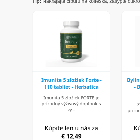
Tip:
Nakrájajte cibuľu na kolieska, zasypte cukro