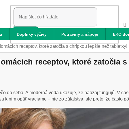
HĽADAŤ
a
Doplnky výživy
Potraviny a nápoje
EKO do
omácich receptov, ktoré zatočia s chrípkou lepšie než tabletky!
domácich receptov, ktoré zatočia s
čo do seba. A moderná veda ukazuje, že naozaj fungujú. V časoc
k nim opäť vraciame – nie zo zúfalstva, ale preto, že často pô