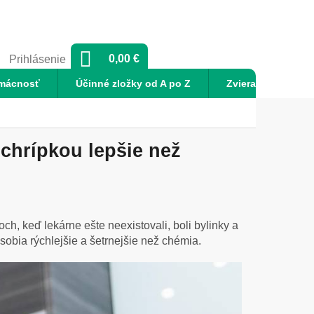
NÁKUPNÝ
0,00 €
Prihlásenie
KOŠÍK
mácnosť
Účinné zložky od A po Z
Zvieratá
No
 chrípkou lepšie než
h, keď lekárne ešte neexistovali, boli bylinky a
sobia rýchlejšie a šetrnejšie než chémia.