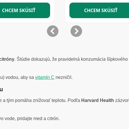
citróny
. Štúdie dokazujú, že pravidelná konzumácia šípkového
ou) vodou, aby sa
vitamín C
nezničil.
ku
ie a tým pomáha znižovať teplotu. Podľa
Harvard Health
zázvor 
o vode, pridajte med a citrón.