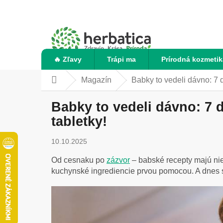
Prejsť
na
obsah
🔥 Zľavy
Trápi ma
Prírodná kozmetik
Magazín
Babky to vedeli dávno: 7 d
Domov
Babky to vedeli dávno: 7 
tabletky!
10.10.2025
Od cesnaku po
zázvor
– babské recepty majú nie
kuchynské ingrediencie prvou pomocou. A dnes sa 