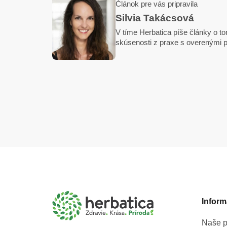
Článok pre vás pripravila
Silvia Takácsová
V tíme Herbatica píše články o tom
skúsenosti z praxe s overenými p
Z
á
p
ä
t
Inform
i
e
Naše p