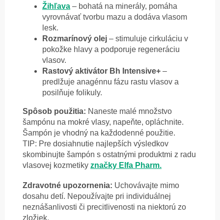
Žihľava
– bohatá na minerály, pomáha
vyrovnávať tvorbu mazu a dodáva vlasom
lesk.
Rozmarínový olej
– stimuluje cirkuláciu v
pokožke hlavy a podporuje regeneráciu
vlasov.
Rastový aktivátor Bh Intensive+
–
predlžuje anagénnu fázu rastu vlasov a
posilňuje folikuly.
Spôsob použitia:
Naneste malé množstvo
šampónu na mokré vlasy, napeňte, opláchnite.
Šampón je vhodný na každodenné použitie.
TIP: Pre dosiahnutie najlepších výsledkov
skombinujte šampón s ostatnými produktmi z radu
vlasovej kozmetiky
značky Elfa Pharm.
Zdravotné upozornenia:
Uchovávajte mimo
dosahu detí. Nepoužívajte pri individuálnej
neznášanlivosti či precitlivenosti na niektorú zo
zložiek.