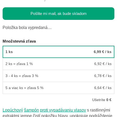
Pošlite mi mail, ak bude skladom
Položka bola vypredaná…
Množstevná zľava
1 ks
6,99 €
/ ks
2 ks = zľava 1 %
6,92 €
/ ks
3 - 4 ks = zľava 3 %
6,78 €
/ ks
5 a viac ks = zľava 5 %
6,64 €
/ ks
Ušetríte
0 €
Lopúchový
šampón
proti vypadávaniu vlasov
s rastlinnými
extraktmi jemne čistí pokožku hlavy, upokojuje podráždenie