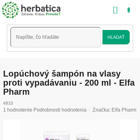
Prejsť
NÁKU
na
obsah
KOŠÍK
HĽADAŤ
Lopúchový šampón na vlasy
proti vypadávaniu - 200 ml - Elfa
Pharm
4833
Priemerné
1 hodnotenie
Podrobnosti hodnotenia
Značka:
Elfa Pharm
hodnotenie
produktu
je
5,0