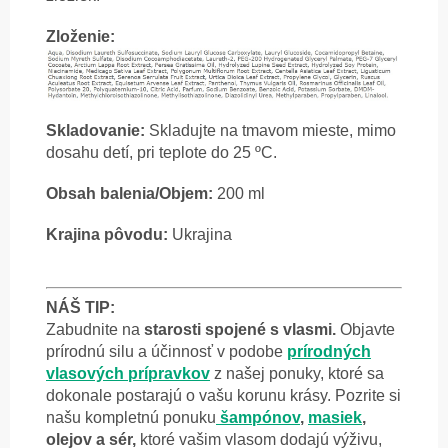
Zloženie:
Skladovanie:
Skladujte na tmavom mieste, mimo
dosahu detí, pri teplote do 25 ºC.
Obsah balenia/Objem:
200 ml
Krajina pôvodu:
Ukrajina
NÁŠ TIP:
Zabudnite na
starosti spojené s vlasmi.
Objavte
prírodnú silu a účinnosť v podobe
prírodných
vlasových prípravkov
z našej ponuky, ktoré sa
dokonale postarajú o vašu korunu krásy. Pozrite si
našu kompletnú ponuku
šampónov
,
masiek
,
olejov a sér,
ktoré vašim vlasom dodajú výživu,