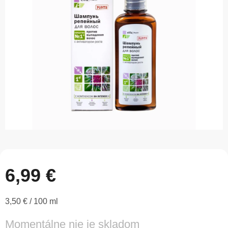
z
5
hviezdičiek.
6,99 €
Jednotková
3,50 € / 100 ml
cena:
Momentálne nie je skladom