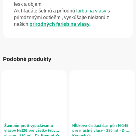
lesk a objem.
Ak hľadáte šetrnú a prírodnú
farbu na vlasy
s
prirodzenými odtieňmi, vyskúšajte niektorú z
našich
prírodných farieb na vlasy.
Podobné produkty
Šampón proti vypadávaniu
Hĺbkovo čistiaci šampón №145
vlasov №126 pre všetky typy
pre mastné vlasy - 280 ml - Dr.
vlasov - 280 ml - Dr. Konopka's
Konopka's