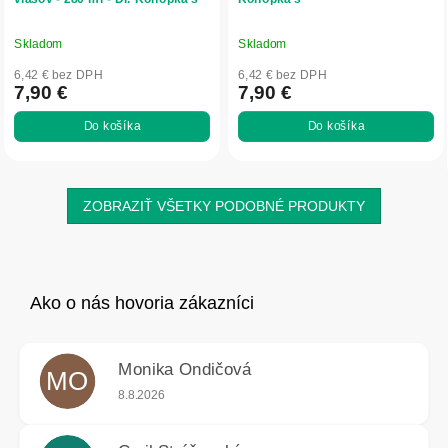
Skladom
Skladom
6,42 € bez DPH
6,42 € bez DPH
7,90 €
7,90 €
Do košíka
Do košíka
ZOBRAZIŤ VŠETKY PODOBNÉ PRODUKTY
Monika Ondičová
MO
Hodnotenie obchodu je 5 z 5 hviezdičiek.
8.8.2026