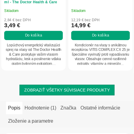
ml - The Doctor Health & Care
Skladom
Skladom
Priemerné
Priemerné
hodnotenie
hodnotenie
2,84 € bez DPH
12,19 € bez DPH
produktu
produktu
3,49 €
14,99 €
je
je
Do košíka
Do košíka
5,0
5,0
z
z
Lopúchový energetický vitalizujúci
Kondicionér na vlasy s unikátnou
5
5
sprej na vlasy od The Doctor Health
receptúrou VITIS COMPLEX CX 25 je
& Care poskytuje vašim vlasom
špeciálne vyvinutý proti vypadávaniu
hviezdičiek.
hviezdičiek.
hydratáciu, lesk a posilnenie vďaka
vlasov. Obsahuje cenné rastlinné
piatim bylinným extraktom....
extrakty, vitamíny a minerály....
ZOBRAZIŤ VŠETKY SÚVISIACE PRODUKTY
Popis
Hodnotenie (1)
Značka
Ostatné informácie
Zloženie a parametre