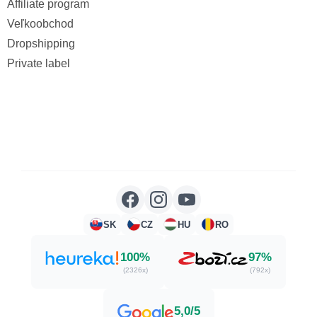
Affiliate program
Veľkoobchod
Dropshipping
Private label
SK
CZ
HU
RO
100%
97%
(2326x)
(792x)
5,0/5