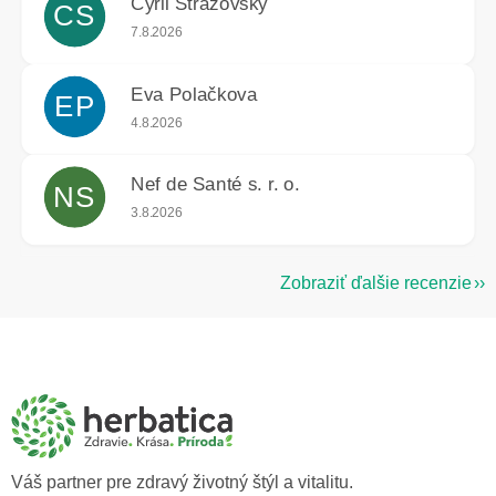
Cyril Strážovský
CS
Hodnotenie obchodu je 5 z 5 hviezdičiek.
7.8.2026
Eva Polačkova
EP
Hodnotenie obchodu je 5 z 5 hviezdičiek.
4.8.2026
Nef de Santé s. r. o.
NS
Hodnotenie obchodu je 5 z 5 hviezdičiek.
3.8.2026
Zobraziť ďalšie recenzie
Z
á
p
ä
t
i
e
Váš partner pre zdravý životný štýl a vitalitu.