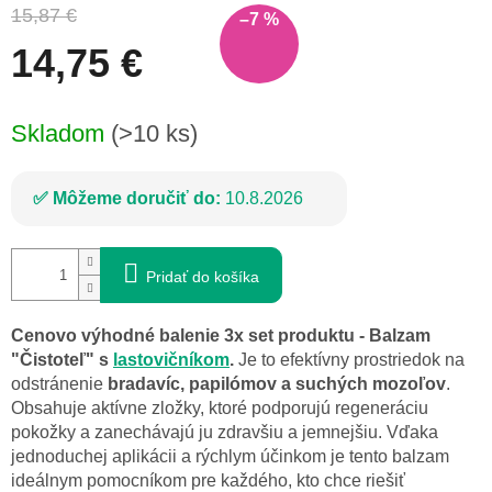
15,87 €
–7 %
14,75 €
Jednotková
Skladom
(>10 ks)
cena:
Môžeme doručiť do:
10.8.2026
Pridať do košíka
Cenovo výhodné balenie 3x set produktu - Balzam
"Čistoteľ" s
lastovičníkom
.
Je to efektívny prostriedok na
odstránenie
bradavíc, papilómov a suchých mozoľov
.
Obsahuje aktívne zložky, ktoré podporujú regeneráciu
pokožky a zanechávajú ju zdravšiu a jemnejšiu. Vďaka
jednoduchej aplikácii a rýchlym účinkom je tento balzam
ideálnym pomocníkom pre každého, kto chce riešiť