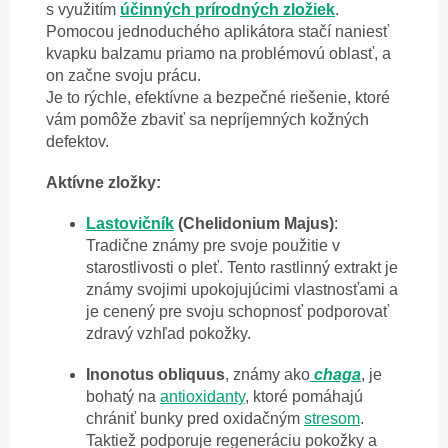
s využitím
účinných prírodných zložiek
.
Pomocou jednoduchého aplikátora stačí naniesť
kvapku balzamu priamo na problémovú oblasť, a
on začne svoju prácu.
Je to rýchle, efektívne a bezpečné riešenie, ktoré
vám pomôže zbaviť sa nepríjemných kožných
defektov.
Aktívne zložky:
Lastovičník
(Chelidonium Majus)
:
Tradične známy pre svoje použitie v
starostlivosti o pleť. Tento rastlinný extrakt je
známy svojimi upokojujúcimi vlastnosťami a
je cenený pre svoju schopnosť podporovať
zdravý vzhľad pokožky.
Inonotus obliquus
, známy ako
chaga
, je
bohatý na
antioxidanty
, ktoré pomáhajú
chrániť bunky pred oxidačným
stresom
.
Taktiež podporuje regeneráciu pokožky a