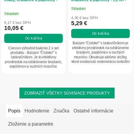
otlaky, bradavice a papilómy -
bradavice a papilómy - 1,2 ml -
1,2 ml - LekoPro
LekoPro
Skladom
Priemerné
Skladom
hodnotenie
4,30 € bez DPH
produktu
5,29 €
8,17 € bez DPH
10,05 €
je
Do košíka
5,0
Do košíka
z
Balzam "Čistoteľ" s lastovičníkom je
5
efektívny prostriedok na odstránenie
Cenovo výhodné balenie 2 x set
bradavíc, papilómov a suchých
produktu - Balzam "Čistoteľ" s
hviezdičiek.
mozoľov. Obsahuje aktívne zložky,
lastovičníkom. Je to efektívny
ktoré podporujú regeneráciu pokožky
prostriedok na odstránenie bradavíc,
a...
papilómov a suchých mozoľov.
Obsahuje...
ZOBRAZIŤ VŠETKY SÚVISIACE PRODUKTY
Popis
Hodnotenie
Značka
Ostatné informácie
Zloženie a parametre