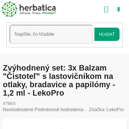
Prejsť
NÁKU
na
obsah
KOŠÍK
HĽADAŤ
Zvýhodnený set: 3x Balzam
"Čistoteľ" s lastovičníkom na
otlaky, bradavice a papilómy -
1,2 ml - LekoPro
4756/3
Priemerné
Neohodnotené
Podrobnosti hodnotenia
Značka:
LekoPro
hodnotenie
produktu
je