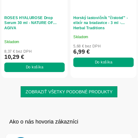
ROSES HYALUROSE Drop
Horský lastovičník "čistoteľ" -
Serum 30 ml - NATURE OF
elixír na bradavice - 3 ml -
AGIVA
Herbal Traditions
Skladom
Priemerné
Skladom
hodnotenie
5,68 € bez DPH
produktu
6,99 €
8,37 € bez DPH
10,29 €
je
Do košíka
4,7
Do košíka
z
5
hviezdičiek.
ZOBRAZIŤ VŠETKY PODOBNÉ PRODUKTY