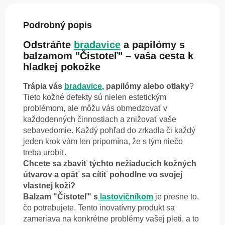
Podrobný popis
Odstráňte
bradavice
a papilómy s
balzamom "Čistoteľ" – vaša cesta k
hladkej pokožke
Trápia vás
bradavice
, papilómy alebo otlaky
?
Tieto kožné defekty sú nielen estetickým
problémom, ale môžu vás obmedzovať v
každodenných činnostiach a znižovať vaše
sebavedomie. Každý pohľad do zrkadla či každý
jeden krok vám len pripomína, že s tým niečo
treba urobiť.
Chcete sa zbaviť týchto nežiaducich kožných
útvarov a opäť sa cítiť pohodlne vo svojej
vlastnej koži?
Balzam "Čistoteľ" s
lastovičníkom
je presne to,
čo potrebujete. Tento inovatívny produkt sa
zameriava na konkrétne problémy vašej pleti, a to