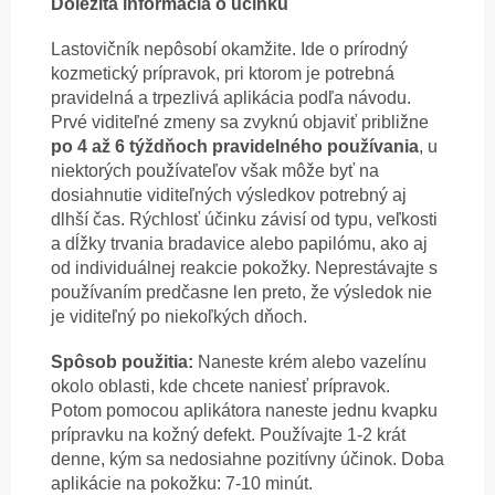
Dôležitá informácia o účinku
Lastovičník nepôsobí okamžite. Ide o prírodný
kozmetický prípravok, pri ktorom je potrebná
pravidelná a trpezlivá aplikácia podľa návodu.
Prvé viditeľné zmeny sa zvyknú objaviť približne
po 4 až 6 týždňoch pravidelného používania
, u
niektorých používateľov však môže byť na
dosiahnutie viditeľných výsledkov potrebný aj
dlhší čas. Rýchlosť účinku závisí od typu, veľkosti
a dĺžky trvania bradavice alebo papilómu, ako aj
od individuálnej reakcie pokožky. Neprestávajte s
používaním predčasne len preto, že výsledok nie
je viditeľný po niekoľkých dňoch.
Spôsob použitia:
Naneste krém alebo vazelínu
okolo oblasti, kde chcete naniesť prípravok.
Potom pomocou aplikátora naneste jednu kvapku
prípravku na kožný defekt. Používajte 1-2 krát
denne, kým sa nedosiahne pozitívny účinok. Doba
aplikácie na pokožku: 7-10 minút.