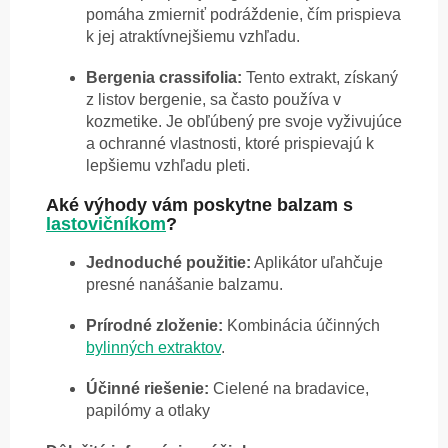
pomáha zmierniť podráždenie, čím prispieva
k jej atraktívnejšiemu vzhľadu.
Bergenia crassifolia:
Tento extrakt, získaný
z listov bergenie, sa často používa v
kozmetike. Je obľúbený pre svoje vyživujúce
a ochranné vlastnosti, ktoré prispievajú k
lepšiemu vzhľadu pleti.
Aké výhody vám poskytne balzam s
lastovičníkom
?
Jednoduché použitie:
Aplikátor uľahčuje
presné nanášanie balzamu.
Prírodné zloženie:
Kombinácia účinných
bylinných extraktov
.
Účinné riešenie:
Cielené na bradavice,
papilómy a otlaky