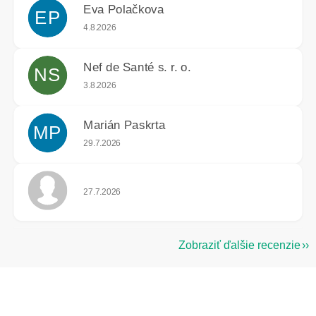
Eva Polačkova
EP
Hodnotenie obchodu je 5 z 5 hviezdičiek.
4.8.2026
Nef de Santé s. r. o.
NS
Hodnotenie obchodu je 5 z 5 hviezdičiek.
3.8.2026
Marián Paskrta
MP
Hodnotenie obchodu je 5 z 5 hviezdičiek.
29.7.2026
Hodnotenie obchodu je 5 z 5 hviezdičiek.
27.7.2026
Zobraziť ďalšie recenzie
Z
á
p