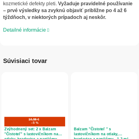
kozmetické defekty pleti.
Vyžaduje pravidelné používanie
– prvé výsledky sa zvyknú objaviť približne po 4 až 6
týždňoch, v niektorých prípadoch aj neskôr.
Detailné informácie
Súvisiaci tovar
10,58 €
–5 %
Zvýhodnený set: 2 x Balzam
Balzam "Čistoteľ " s
"Čistoteľ" s lastovičníkom na
lastovičníkom na otlaky,