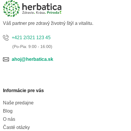
ä
t
i
e
Váš partner pre zdravý životný štýl a vitalitu.
+421 2/321 123 45
ahoj@herbatica.sk
Informácie pre vás
Naše predajne
Blog
O nás
Časté otázky