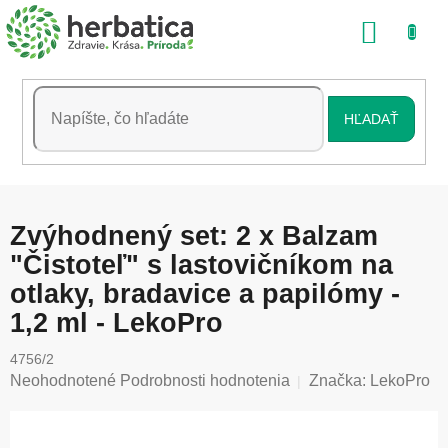
Prejsť
NÁKU
na
obsah
KOŠÍK
HĽADAŤ
Zvýhodnený set: 2 x Balzam
"Čistoteľ" s lastovičníkom na
otlaky, bradavice a papilómy -
1,2 ml - LekoPro
4756/2
Priemerné
Neohodnotené
Podrobnosti hodnotenia
Značka:
LekoPro
hodnotenie
produktu
je