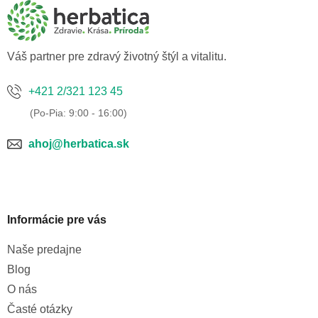
ä
t
i
e
Váš partner pre zdravý životný štýl a vitalitu.
+421 2/321 123 45
ahoj@herbatica.sk
Informácie pre vás
Naše predajne
Blog
O nás
Časté otázky