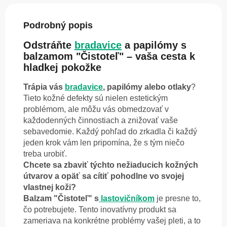
Podrobný popis
Odstráňte
bradavice
a papilómy s
balzamom "Čistoteľ" – vaša cesta k
hladkej pokožke
Trápia vás
bradavice
, papilómy alebo otlaky
?
Tieto kožné defekty sú nielen estetickým
problémom, ale môžu vás obmedzovať v
každodenných činnostiach a znižovať vaše
sebavedomie. Každý pohľad do zrkadla či každý
jeden krok vám len pripomína, že s tým niečo
treba urobiť.
Chcete sa zbaviť týchto nežiaducich kožných
útvarov a opäť sa cítiť pohodlne vo svojej
vlastnej koži?
Balzam "Čistoteľ" s
lastovičníkom
je presne to,
čo potrebujete. Tento inovatívny produkt sa
zameriava na konkrétne problémy vašej pleti, a to