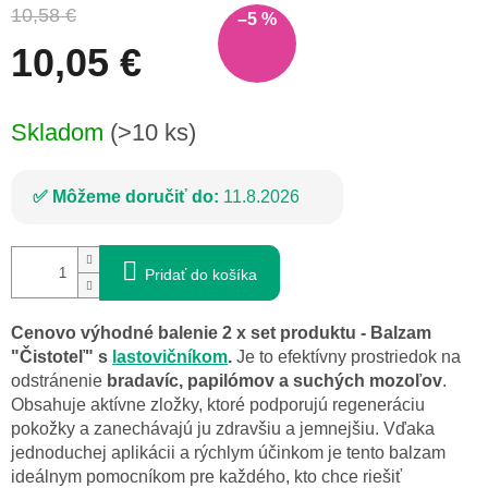
10,58 €
–5 %
10,05 €
Jednotková
Skladom
(>10 ks)
cena:
Môžeme doručiť do:
11.8.2026
Pridať do košíka
Cenovo výhodné balenie 2 x set produktu - Balzam
"Čistoteľ" s
lastovičníkom
.
Je to efektívny prostriedok na
odstránenie
bradavíc, papilómov a suchých mozoľov
.
Obsahuje aktívne zložky, ktoré podporujú regeneráciu
pokožky a zanechávajú ju zdravšiu a jemnejšiu. Vďaka
jednoduchej aplikácii a rýchlym účinkom je tento balzam
ideálnym pomocníkom pre každého, kto chce riešiť