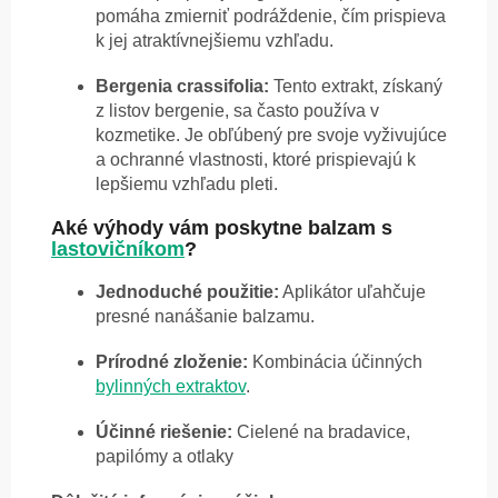
pomáha zmierniť podráždenie, čím prispieva
k jej atraktívnejšiemu vzhľadu.
Bergenia crassifolia:
Tento extrakt, získaný
z listov bergenie, sa často používa v
kozmetike. Je obľúbený pre svoje vyživujúce
a ochranné vlastnosti, ktoré prispievajú k
lepšiemu vzhľadu pleti.
Aké výhody vám poskytne balzam s
lastovičníkom
?
Jednoduché použitie:
Aplikátor uľahčuje
presné nanášanie balzamu.
Prírodné zloženie:
Kombinácia účinných
bylinných extraktov
.
Účinné riešenie:
Cielené na bradavice,
papilómy a otlaky