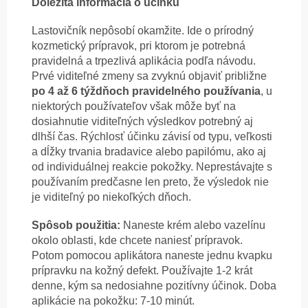
Dôležitá informácia o účinku
Lastovičník nepôsobí okamžite. Ide o prírodný
kozmetický prípravok, pri ktorom je potrebná
pravidelná a trpezlivá aplikácia podľa návodu.
Prvé viditeľné zmeny sa zvyknú objaviť približne
po 4 až 6 týždňoch pravidelného používania
, u
niektorých používateľov však môže byť na
dosiahnutie viditeľných výsledkov potrebný aj
dlhší čas. Rýchlosť účinku závisí od typu, veľkosti
a dĺžky trvania bradavice alebo papilómu, ako aj
od individuálnej reakcie pokožky. Neprestávajte s
používaním predčasne len preto, že výsledok nie
je viditeľný po niekoľkých dňoch.
Spôsob použitia:
Naneste krém alebo vazelínu
okolo oblasti, kde chcete naniesť prípravok.
Potom pomocou aplikátora naneste jednu kvapku
prípravku na kožný defekt. Používajte 1-2 krát
denne, kým sa nedosiahne pozitívny účinok. Doba
aplikácie na pokožku: 7-10 minút.