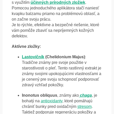
s využitím
účinných prírodných zložiek
.
Pomocou jednoduchého aplikátora stačí naniesť
kvapku balzamu priamo na problémovú oblasť, a
on začne svoju prácu.
Je to rýchle, efektívne a bezpečné riešenie, ktoré
vám pomôže zbaviť sa nepríjemných kožných
defektov.
Aktívne zložky:
Lastovičník
(Chelidonium Majus)
:
Tradične známy pre svoje použitie v
starostlivosti o pleť. Tento rastlinný extrakt je
známy svojimi upokojujúcimi vlastnosťami a
je cenený pre svoju schopnosť podporovať
zdravý vzhľad pokožky.
Inonotus obliquus
, známy ako
chaga
, je
bohatý na
antioxidanty
, ktoré pomáhajú
chrániť bunky pred oxidačným
stresom
.
Taktiež podporuje regeneráciu pokožky a