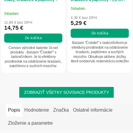
otlaky, bradavice a papilómy -
bradavice a papilómy - 1,2 ml -
1,2 ml - LekoPro
LekoPro
Skladom
Priemerné
Skladom
hodnotenie
4,30 € bez DPH
produktu
5,29 €
11,99 € bez DPH
14,75 €
je
Do košíka
5,0
Do košíka
z
Balzam "Čistoteľ" s lastovičníkom je
5
efektívny prostriedok na odstránenie
Cenovo výhodné balenie 3x set
bradavíc, papilómov a suchých
produktu - Balzam "Čistoteľ" s
hviezdičiek.
mozoľov. Obsahuje aktívne zložky,
lastovičníkom. Je to efektívny
ktoré podporujú regeneráciu pokožky
prostriedok na odstránenie bradavíc,
a...
papilómov a suchých mozoľov.
Obsahuje...
ZOBRAZIŤ VŠETKY SÚVISIACE PRODUKTY
Popis
Hodnotenie
Značka
Ostatné informácie
Zloženie a parametre