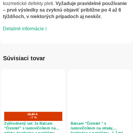
kozmetické defekty pleti.
Vyžaduje pravidelné používanie
– prvé výsledky sa zvyknú objaviť približne po 4 až 6
týždňoch, v niektorých prípadoch aj neskôr.
Detailné informácie
Súvisiaci tovar
15,87 €
–7 %
Zvýhodnený set: 3x Balzam
Balzam "Čistoteľ " s
"Čistoteľ" s lastovičníkom na
lastovičníkom na otlaky,