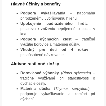
Hlavné účinky a benefity
Podpora vykašliavania
– napomáha
prirodzenému uvoľňovaniu hlienu.
Upokojenie podráždeného hrdla
–
prispieva k zníženiu nepríjemného pocitu v
krku.
Podpora dýchacích ciest
– tradičné
využitie borovice a materinej dúšky.
Vhodný pre deti od 4 rokov
–
prispôsobené dávkovanie.
Aktívne rastlinné zložky
Borovicové výhonky
(
Pinus sylvestris
) –
tradične využívané pri starostlivosti o
dýchacie cesty.
Materina dúška
(
Thymus serpyllum
) –
podporuje vykašliavanie a komfort pri
dýchaní.