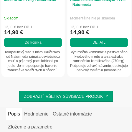
- Naturmeda
Skladom
Momentálne nie je skladom
12,11 € bez DPH
12,11 € bez DPH
14,90 €
14,90 €
Do košíka
DETAIL
Terapeutický med s mätou kučeravou
Výnimočná kombinácia pastovaného
od Naturmeda prináša osviežujúcu
kvetového medu a tetra extraktu
chuť a príjemný pocit ľahkosti po
rumančeka kamilkového (270mg).
jedle. Jemne podporuje trávenie,
Podporuje zdravé trávenie, upokojuje
zanecháva svieži dych a pôsobí...
nervový systém a pomáha pri
nespavosti a...
ZOBRAZIŤ VŠETKY SÚVISIACE PRODUKTY
Popis
Hodnotenie
Ostatné informácie
Zloženie a parametre