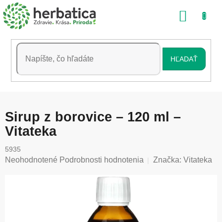
Prejsť
NÁKU
na
obsah
KOŠÍK
HĽADAŤ
Sirup z borovice – 120 ml –
Vitateka
5935
Priemerné
Neohodnotené
Podrobnosti hodnotenia
Značka:
Vitateka
hodnotenie
produktu
je
0,0
z