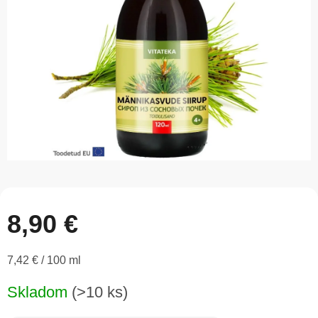
5
hviezdičiek.
8,90 €
Jednotková
7,42 € / 100 ml
cena:
Skladom
(>10 ks)