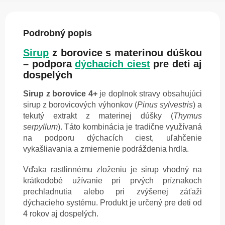
Podrobný popis
Sirup
z borovice s materinou dúškou
– podpora
dýchacích ciest
pre deti aj
dospelých
Sirup z borovice 4+
je doplnok stravy obsahujúci
sirup z borovicových výhonkov (
Pinus sylvestris
) a
tekutý extrakt z materinej dúšky (
Thymus
serpyllum
). Táto kombinácia je tradične využívaná
na podporu dýchacích ciest, uľahčenie
vykašliavania a zmiernenie podráždenia hrdla.
Vďaka rastlinnému zloženiu je sirup vhodný na
krátkodobé užívanie pri prvých príznakoch
prechladnutia alebo pri zvýšenej záťaži
dýchacieho systému. Produkt je určený pre deti od
4 rokov aj dospelých.