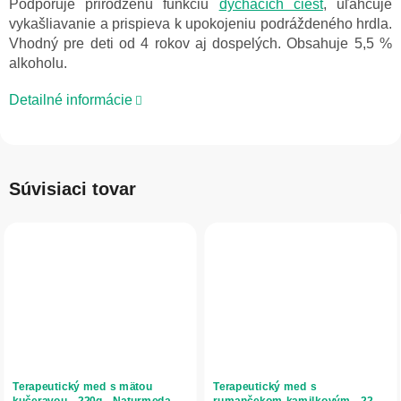
Podporuje prirodzenú funkciu
dýchacích ciest
, uľahčuje
vykašliavanie a prispieva k upokojeniu podráždeného hrdla.
Vhodný pre deti od 4 rokov aj dospelých. Obsahuje 5,5 %
alkoholu.
Detailné informácie
Súvisiaci tovar
Terapeutický med s mätou
Terapeutický med s
kučeravou - 220g - Naturmeda
rumančekom kamilkovým - 220g