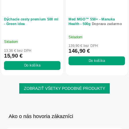
Dýchacie cesty premium 500 ml
Med MGO™ 550+ - Manuka
- Green idea
Health - 500g
Doprava zadarmo
Skladom
Priemerné
Skladom
hodnotenie
139,90 € bez DPH
produktu
146,90 €
13,36 € bez DPH
15,90 €
je
Do košíka
5,0
Do košíka
z
5
hviezdičiek.
ZOBRAZIŤ VŠETKY PODOBNÉ PRODUKTY