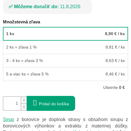
Môžeme doručiť do:
11.8.2026
Množstevná zľava
1 ks
8,90 €
/ ks
2 ks = zľava 1 %
8,81 €
/ ks
3 - 4 ks = zľava 3 %
8,63 €
/ ks
5 a viac ks = zľava 5 %
8,46 €
/ ks
Ušetríte
0 €
Pridať do košíka
Sirup
z borovice je doplnok stravy s obsahom sirupu z
borovicových výhonkov a extraktu z materinej dúšky.