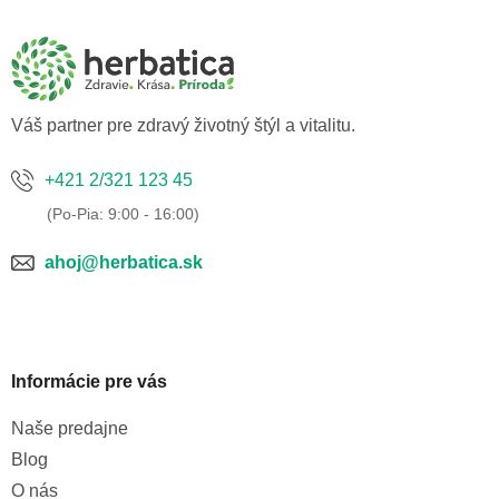
p
ä
t
i
e
Váš partner pre zdravý životný štýl a vitalitu.
+421 2/321 123 45
ahoj@herbatica.sk
Informácie pre vás
Naše predajne
Blog
O nás