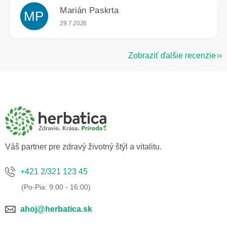
Marián Paskrta
MP
Hodnotenie obchodu je 5 z 5 hviezdičiek.
29.7.2026
Zobraziť ďalšie recenzie
Z
á
p
ä
t
i
e
Váš partner pre zdravý životný štýl a vitalitu.
+421 2/321 123 45
ahoj@herbatica.sk