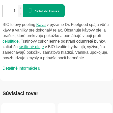
Pridať do košíka
BIO telový peeling
Káva
v pyžame Dr. Feelgood spája vôňu
kávy a vanilky pre dokonalý relax. Obsahuje kávový olej a
prášok, ktoré prekrvujú pokožku a pomáhajú v boji proti
celulitíde
. Trstinový cukor jemne odstráni odumreté bunky,
zatiaľ čo
rastlinné oleje
v BIO kvalite hydratujú, vyživujú a
zanechávajú pokožku zamatovo hladkú. Vanilka upokojuje,
povzbudzuje zmysly a prináša pocit harmónie.
Detailné informácie
Súvisiaci tovar