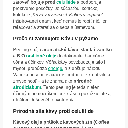
zároveň
bojuje proti
celulitíde
a podporuje
prekrvenie pokožky. Je súčasťou ikonickej
kolekcie
„Káva v pyžame & Kokos v župane“
–
inšpirovanej dňami, keď nemusíte robiť nič, len
relaxovať a starať sa o seba s úsmevom.
Prečo si zamilujete Kávu v pyžame
Peeling spája
aromatickú kávu, sladkú vanilku
a BIO
rastlinné oleje
do dokonalej harmónie
vône a účinkov. Vôňa kávy povzbudzuje telo i
myseľ, prebúdza
energiu
a zlepšuje náladu.
Vanilka pôsobí relaxačne, podporuje kreativitu a
zmyselnosť – a je známa ako
prírodné
afrodiziakum
. Tento peeling je teda nielen
účinným pomocníkom pre krásnu pokožku, ale aj
rituálom duševného uvoľnenia.
Prírodná sila kávy proti celulitíde
Kávový olej a prášok z kávových zŕn (Coffea