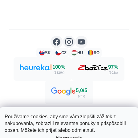
SK
CZ
HU
RO
100%
97%
(2326x)
(792x)
5,0/5
(26x)
Používame cookies, aby sme vám zlepšili zážitok z
nakupovania, zobrazili relevantné ponuky a prispôsobili
Vytvoril Shoptet
obsah. Môžete ich prijať alebo odmietnuť.