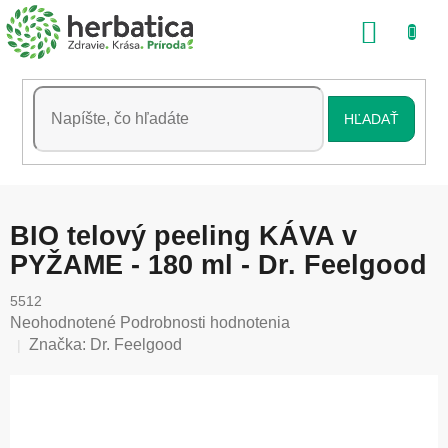
Prejsť
NÁKU
na
obsah
KOŠÍK
HĽADAŤ
BIO telový peeling KÁVA v
PYŽAME - 180 ml - Dr. Feelgood
5512
Priemerné
Neohodnotené
Podrobnosti hodnotenia
hodnotenie
Značka:
Dr. Feelgood
produktu
je
0,0
z