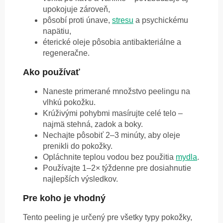
upokojuje zároveň,
pôsobí proti únave,
stresu
a psychickému
napätiu,
éterické oleje pôsobia antibakteriálne a
regeneračne.
Ako používať
Naneste primerané množstvo peelingu na
vlhkú pokožku.
Krúživými pohybmi masírujte celé telo –
najmä stehná, zadok a boky.
Nechajte pôsobiť 2–3 minúty, aby oleje
prenikli do pokožky.
Opláchnite teplou vodou bez použitia
mydla
.
Používajte 1–2× týždenne pre dosiahnutie
najlepších výsledkov.
Pre koho je vhodný
Tento peeling je určený pre všetky typy pokožky,