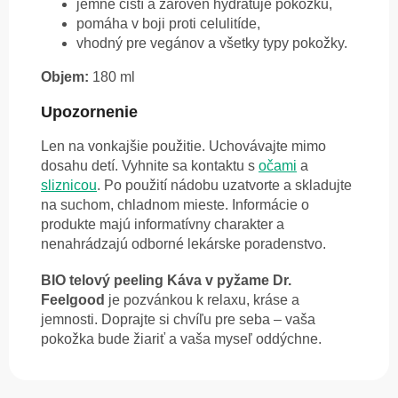
jemne čistí a zároveň hydratuje pokožku,
pomáha v boji proti celulitíde,
vhodný pre vegánov a všetky typy pokožky.
Objem:
180 ml
Upozornenie
Len na vonkajšie použitie. Uchovávajte mimo
dosahu detí. Vyhnite sa kontaktu s
očami
a
sliznicou
. Po použití nádobu uzatvorte a skladujte
na suchom, chladnom mieste. Informácie o
produkte majú informatívny charakter a
nenahrádzajú odborné lekárske poradenstvo.
BIO telový peeling Káva v pyžame Dr.
Feelgood
je pozvánkou k relaxu, kráse a
jemnosti. Doprajte si chvíľu pre seba – vaša
pokožka bude žiariť a vaša myseľ oddýchne.