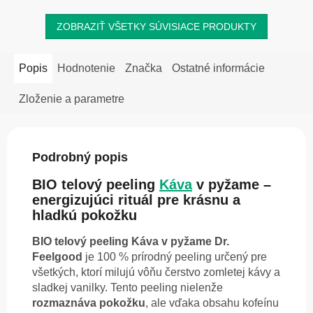
ZOBRAZIŤ VŠETKY SÚVISIACE PRODUKTY
Popis
Hodnotenie
Značka
Ostatné informácie
Zloženie a parametre
Podrobný popis
BIO telový peeling
Káva
v pyžame –
energizujúci rituál pre krásnu a
hladkú pokožku
BIO telový peeling Káva v pyžame Dr.
Feelgood
je 100 % prírodný peeling určený pre
všetkých, ktorí milujú vôňu čerstvo zomletej kávy a
sladkej vanilky. Tento peeling nielenže
rozmaznáva pokožku
, ale vďaka obsahu kofeínu