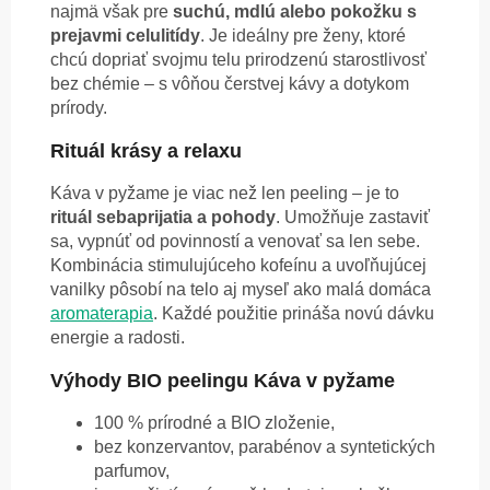
najmä však pre
suchú, mdlú alebo pokožku s
prejavmi celulitídy
. Je ideálny pre ženy, ktoré
chcú dopriať svojmu telu prirodzenú starostlivosť
bez chémie – s vôňou čerstvej kávy a dotykom
prírody.
Rituál krásy a relaxu
Káva v pyžame je viac než len peeling – je to
rituál sebaprijatia a pohody
. Umožňuje zastaviť
sa, vypnúť od povinností a venovať sa len sebe.
Kombinácia stimulujúceho kofeínu a uvoľňujúcej
vanilky pôsobí na telo aj myseľ ako malá domáca
aromaterapia
. Každé použitie prináša novú dávku
energie a radosti.
Výhody BIO peelingu Káva v pyžame
100 % prírodné a BIO zloženie,
bez konzervantov, parabénov a syntetických
parfumov,