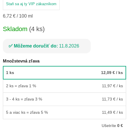
Staň sa aj ty VIP zákazníkom
Jednotková
6,72 € / 100 ml
cena:
Skladom
(4 ks)
Môžeme doručiť do:
11.8.2026
Množstevná zľava
1 ks
12,09 €
/ ks
2 ks = zľava 1 %
11,97 €
/ ks
3 - 4 ks = zľava 3 %
11,73 €
/ ks
5 a viac ks = zľava 5 %
11,49 €
/ ks
Ušetríte
0 €