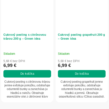
Cukrový peeling s citrónovou
Cukrový peeling grapefruit 200 g
trávou 200 g – Green idea
– Green idea
Skladom
Skladom
5,68 € bez DPH
5,68 € bez DPH
6,99 €
6,99 €
Do košíka
Do košíka
Cukrový peeling s citrónovou trávou
Cukrový peeling grapefruit jemne
jemne exfoliuje pokožku, odstraňuje
exfoliuje pokožku, odstraňuje
odumreté bunky a zanecháva ju
odumreté bunky a zanecháva ju
hladkú a sviežu. Obsahuje
hladkú a jemnú. Obsahuje
esenciálny olej z citrónovej trávy
grapefruitovú silicu (Citrus paradisi),
(Cymbopogon...
ktorá osviežuje...