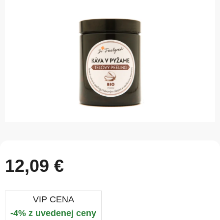
5
hviezdičiek.
12,09 €
VIP CENA
-4% z uvedenej ceny