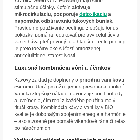
Arabica Seed Oil a Powder)
majú silné
stimulačné účinky. Kofeín
aktivuje
mikrocirkuláciu, podporuje
detoxikáciu
a
napomáha odbúravaniu tukových buniek
.
Pravidelné používanie peelingu zlepšuje tonus
pokožky, pomáha redukovať prejavy celulitídy a
zanecháva pleť pevnejšiu a hladšiu. Tento peeling
je preto ideálny ako súčasť prirodzenej
anticelulitídnej starostlivosti.
Luxusná kombinácia vôní a účinkov
Kávový základ je doplnený o
prírodnú vanilkovú
esenciu
, ktorá pokožku jemne prevonia a upokojí.
Vanilka zlepšuje náladu, navodzuje pocit pohody
a uvoľnenia, čím robí z každého použitia malý
rituál krásy. Kombinácia kávy a vanilky v BIO
kvalite je dokonalým spojením energie a harmónie
– ako stvorené pre pomalé víkendové rána či relax
po náročnom dni.