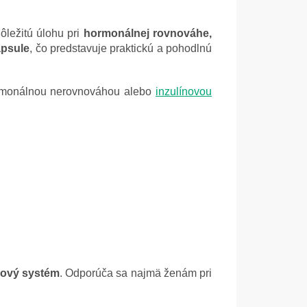
ôležitú úlohu pri
hormonálnej rovnováhe,
apsule
, čo predstavuje praktickú a pohodlnú
ormonálnou nerovnováhou alebo
inzulínovou
vový systém
. Odporúča sa najmä ženám pri