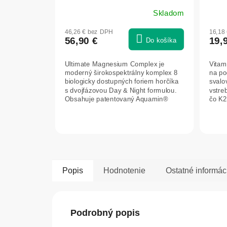
Skladom
46,26 € bez DPH
16,18
56,90 €
19,
Do košíka
Ultimate Magnesium Complex je
Vitam
moderný širokospektrálny komplex 8
na po
biologicky dostupných foriem horčíka
svalo
s dvojfázovou Day & Night formulou.
vstre
Obsahuje patentovaný Aquamin®
čo K2
Mg,...
Popis
Hodnotenie
Ostatné informác
Podrobný popis