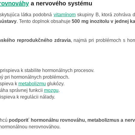
rovnováhy
a nervového systému
yskytujúca látka podobná
vitamínom
skupiny B, ktorá zohráva d
sústavy
. Tento doplnok obsahuje
500 mg inozitolu v jednej k
nského reprodukčného zdravia
, najmä pri problémoch s h
prispieva k stabilite hormonálnych procesov.
ý pri hormonálnych problémoch.
ispieva k
metabolizmu
glukózy.
ha správnej funkcii
mozgu
.
ispieva k regulácii nálady.
 chcú
podporiť hormonálnu rovnováhu, metabolizmus a ner
 hormonálnou nerovnováhou.