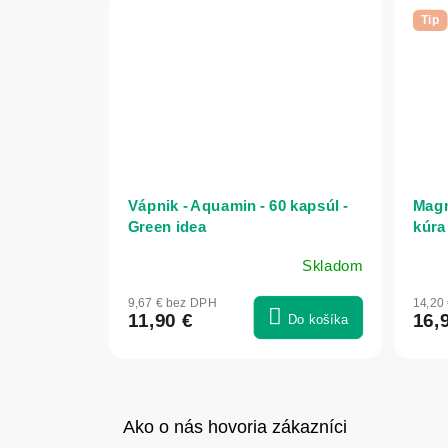
Tip
Vápnik - Aquamin - 60 kapsúl -
Mag
Green idea
kúra 
Skladom
Prie
hodn
9,67 € bez DPH
14,20
prod
11,90 €
16,
Do košíka
je
5,0
z
5
hviez