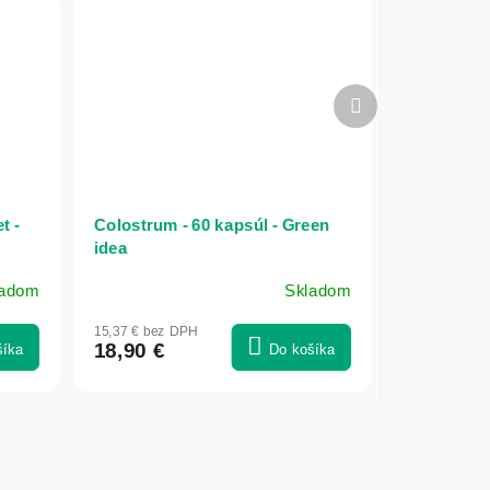
Ďalší
produkt
t -
Colostrum - 60 kapsúl - Green
idea
ladom
Skladom
15,37 € bez DPH
18,90 €
šíka
Do košíka