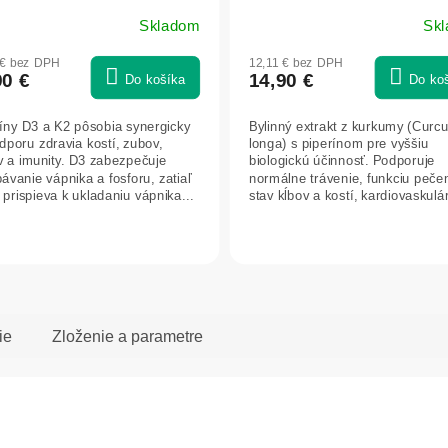
Skladom
Sk
 € bez DPH
12,11 € bez DPH
90 €
14,90 €
Do košíka
Do ko
íny D3 a K2 pôsobia synergicky
Bylinný extrakt z kurkumy (Cur
dporu zdravia kostí, zubov,
longa) s piperínom pre vyššiu
v a imunity. D3 zabezpečuje
biologickú účinnosť. Podporuje
bávanie vápnika a fosforu, zatiaľ
normálne trávenie, funkciu peče
 prispieva k ukladaniu vápnika...
stav kĺbov a kostí, kardiovaskulá
systém a...
ie
Zloženie a parametre