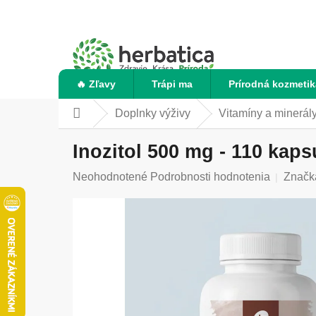
Prejsť
na
obsah
🔥 Zľavy
Trápi ma
Prírodná kozmetik
Doplnky výživy
Vitamíny a minerál
Domov
Inozitol 500 mg - 110 kaps
Priemerné
Neohodnotené
Podrobnosti hodnotenia
Značk
hodnotenie
produktu
je
0,0
z
5
hviezdičiek.