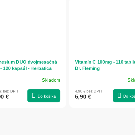
nesium DUO dvojmesačná
Vitamín C 100mg - 110 tablie
- 120 kapsúl - Herbatica
Dr. Fleming
Skladom
Sk
merné
otenie
 € bez DPH
4,96 € bez DPH
uktu
90 €
5,90 €
Do košíka
Do ko
dičiek.