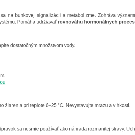
a sa na bunkovej signalizácii a metabolizme. Zohráva význa
systému. Pomáha udržiavať
rovnováhu hormonálnych proce
apite dostatočným množstvom vody.
om.
vou
.
 žiarenia pri teplote 6–25 °C. Nevystavujte mrazu a vlhkosti.
pravok sa nesmie používať ako náhrada rozmanitej stravy. Uch