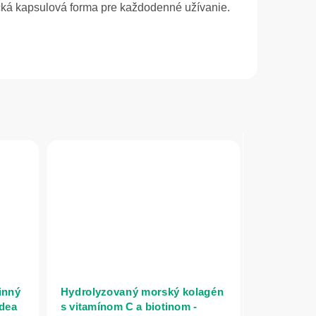
cká kapsulová forma pre každodenné užívanie.
inný
Hydrolyzovaný morský kolagén
idea
s vitamínom C a biotinom -