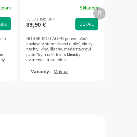
Norsk Kollagen - Biopharma -
ladom
Skladom
25x5 g
Priemerné
Ďalší
hodnotenie
produkt
33,53 € bez DPH
produktu
39,90 €
šíka
DETAIL
je
5,0
cuma
NORSK KOLLAGEN je revolučná
z
novinka v starostlivosti o pleť, vlasty,
5
nechty, kĺby, šľachy, medzistavcové
hviezdičiek.
ne,
platničky a celé telo s klinicky
rny
overenými a viditeľne
preukázateľnými...
Malina