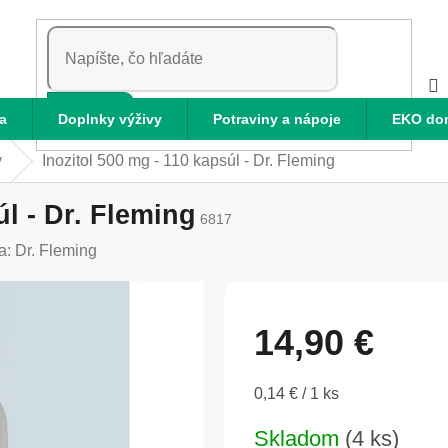
HĽADAŤ
a
Doplnky výživy
Potraviny a nápoje
EKO do
y
Inozitol 500 mg - 110 kapsúl - Dr. Fleming
úl - Dr. Fleming
6817
a:
Dr. Fleming
14,90 €
Jednotková
0,14 € / 1 ks
cena:
Skladom
(4 ks)