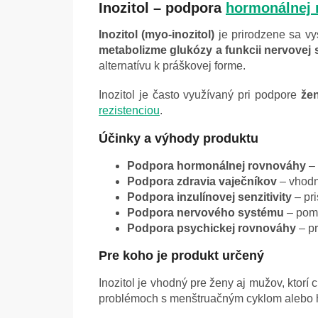
Inozitol – podpora
hormonálnej 
Inozitol (myo-inozitol)
je prirodzene sa v
metabolizme glukózy a funkcii nervovej 
alternatívu k práškovej forme.
Inozitol je často využívaný pri podpore
že
rezistenciou
.
Účinky a výhody produktu
Podpora hormonálnej rovnováhy
– 
Podpora zdravia vaječníkov
– vhodn
Podpora inzulínovej senzitivity
– pr
Podpora nervového systému
– pomá
Podpora psychickej rovnováhy
– pr
Pre koho je produkt určený
Inozitol je vhodný pre ženy aj mužov, ktorí
problémoch s menštruačným cyklom alebo