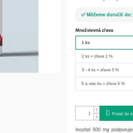
Môžeme doručiť do:
Množstevná zľava
1 ks
2 ks = zľava 1 %
3 - 4 ks = zľava 3 %
5 a viac ks = zľava 5 %
Pridať do k
Inozitol 500 mg podporuj