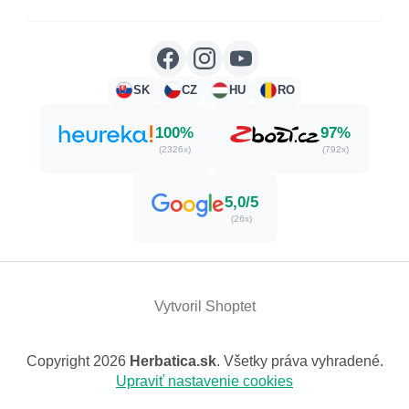
SK
CZ
HU
RO
100%
97%
(2326x)
(792x)
5,0/5
(26x)
Vytvoril Shoptet
Copyright 2026
Herbatica.sk
. Všetky práva vyhradené.
Upraviť nastavenie cookies