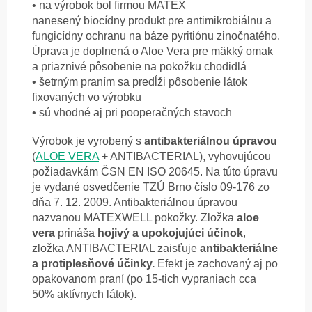
• na výrobok bol firmou MATEX
nanesený
biocídny produkt pre antimikrobiálnu
a
fungicídny ochranu na báze pyritiónu
zinočnatého.
Úprava je doplnená o Aloe
Vera pre mäkký omak
a priaznivé pôsobenie
na pokožku chodidlá
• šetrným praním sa predĺži pôsobenie
látok
fixovaných vo výrobku
• sú vhodné aj pri pooperačných stavoch
Výrobok je vyrobený s
antibakteriálnou úpravou
(
ALOE VERA
+ ANTIBACTERIAL), vyhovujúcou
požiadavkám ČSN EN ISO 20645. Na túto úpravu
je vydané osvedčenie TZÚ Brno číslo 09-176 zo
dňa 7. 12. 2009. Antibakteriálnou úpravou
nazvanou MATEXWELL pokožky. Zložka
aloe
vera
prináša
hojivý a upokojujúci účinok
,
zložka ANTIBACTERIAL zaisťuje
antibakteriálne
a protiplesňové účinky.
Efekt je zachovaný aj po
opakovanom praní (po 15-tich vypraniach cca
50% aktívnych látok).