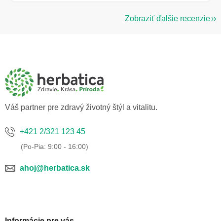
Zobraziť ďalšie recenzie
Z
á
p
ä
t
i
e
Váš partner pre zdravý životný štýl a vitalitu.
+421 2/321 123 45
ahoj@herbatica.sk
Informácie pre vás