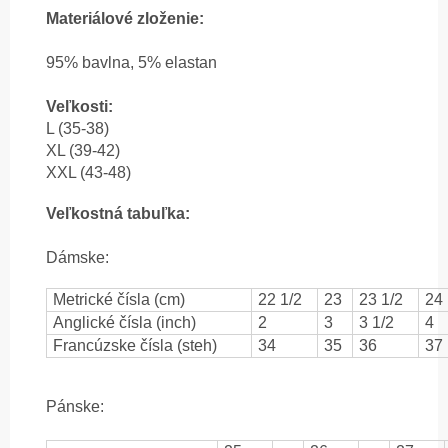
Materiálové zloženie:
95% b
avlna, 5% elastan
Veľkosti:
L (35-38)
XL (39-42)
XXL (43-48)
Veľkostná tabuľka:
Dámske:
Metrické čísla (cm)
22 1/2
23
23 1/2
24
Anglické čísla (inch)
2
3
3 1/2
4
Francúzske čísla (steh)
34
35
36
37
Pánske: