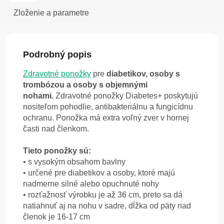
Zloženie a parametre
Podrobný popis
Zdravotné ponožky
pre
diabetikov, osoby s
trombózou a osoby s objemnými
nohami.
Zdravotné ponožky Diabetes+ poskytujú
nositeľom pohodlie, antibakteriálnu a fungicídnu
ochranu. P
onožka má extra voľný zver v hornej
časti nad členkom.
Tieto ponožky sú:
• s vysokým obsahom bavlny
• určené pre diabetikov a osoby,
ktoré majú
nadmerne silné alebo opuchnuté
nohy
• rozťažnosť výrobku je až 36 cm, preto
sa dá
natiahnuť aj na nohu v sadre, dĺžka od päty nad
členok je 16-17 cm