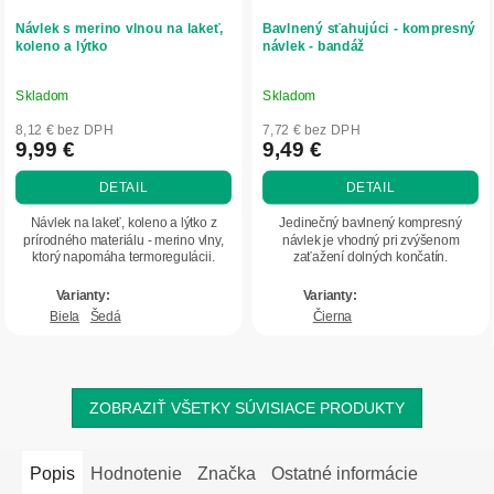
Návlek s merino vlnou na lakeť,
Bavlnený sťahujúci - kompresný
koleno a lýtko
návlek - bandáž
Skladom
Skladom
Priemerné
Priemerné
hodnotenie
hodnotenie
8,12 € bez DPH
7,72 € bez DPH
produktu
produktu
9,99 €
9,49 €
je
je
DETAIL
DETAIL
4,5
4,7
z
z
Návlek na lakeť, koleno a lýtko z
Jedinečný bavlnený kompresný
5
5
prírodného materiálu - merino vlny,
návlek je vhodný pri zvýšenom
ktorý napomáha termoregulácii.
zaťažení dolných končatín.
hviezdičiek.
hviezdičiek.
Biela
Šedá
Čierna
ZOBRAZIŤ VŠETKY SÚVISIACE PRODUKTY
Popis
Hodnotenie
Značka
Ostatné informácie