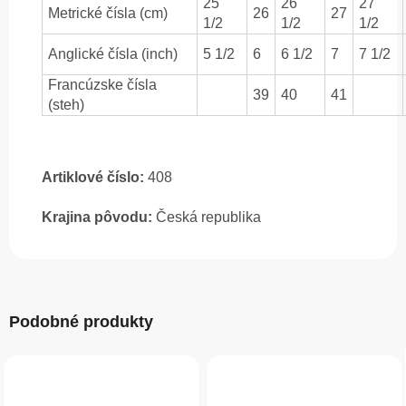
25
26
27
Metrické čísla (cm)
26
27
1/2
1/2
1/2
Anglické čísla (inch)
5 1/2
6
6 1/2
7
7 1/2
Francúzske čísla
39
40
41
(steh)
Artiklové číslo:
408
Krajina pôvodu:
Česká republika
Podobné produkty