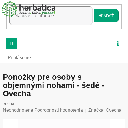
Prejsť
na
obsah
HĽADAŤ
Prihlásenie
Ponožky pre osoby s
objemnými nohami - šedé -
Ovecha
3690/L
Priemerné
Neohodnotené
Podrobnosti hodnotenia
Značka:
Ovecha
hodnotenie
produktu