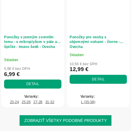
Ponožky s jemným zovretím
Ponožky pre osoby s
lemu - s mikroplyšom v päte a
objemnými nohami - čierne -
špičke - tmavo šedé - Ovecha
Ovecha
Skladom
Priemerné
Skladom
hodnotenie
10,56 € bez DPH
produktu
12,99 €
5,68 € bez DPH
6,99 €
je
DETAIL
5,0
DETAIL
z
5
hviezdičiek.
23-24
25-26
27-28
31-32
L (35-38)
ZOBRAZIŤ VŠETKY PODOBNÉ PRODUKTY