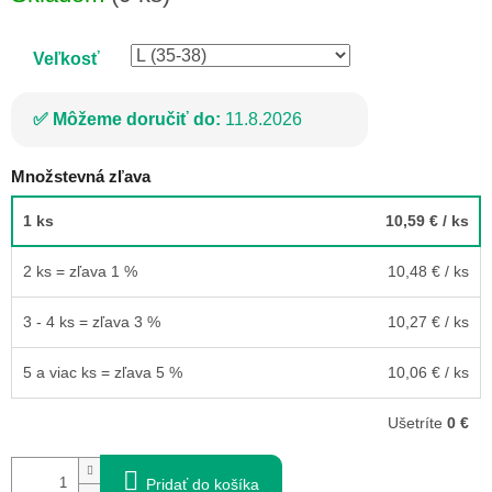
cena:
Veľkosť
Môžeme doručiť do:
11.8.2026
Množstevná zľava
1 ks
10,59 €
/ ks
2 ks = zľava 1 %
10,48 €
/ ks
3 - 4 ks = zľava 3 %
10,27 €
/ ks
5 a viac ks = zľava 5 %
10,06 €
/ ks
Ušetríte
0 €
Pridať do košíka