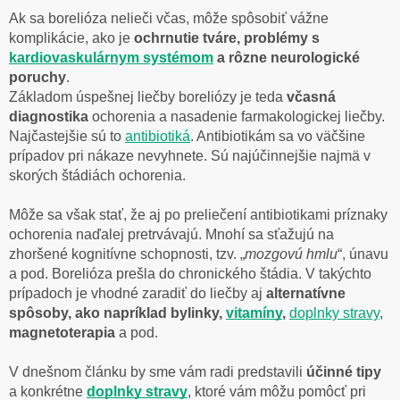
Ak sa borelióza nelieči včas, môže spôsobiť vážne
komplikácie, ako je
ochrnutie tváre, problémy s
kardiovaskulárnym systémom
a rôzne neurologické
poruchy
.
Základom úspešnej liečby boreliózy je teda
včasná
diagnostika
ochorenia a nasadenie farmakologickej liečby.
Najčastejšie sú to
antibiotiká
. Antibiotikám sa vo väčšine
prípadov pri nákaze nevyhnete. Sú najúčinnejšie najmä v
skorých štádiách ochorenia.
Môže sa však stať, že aj po preliečení antibiotikami príznaky
ochorenia naďalej pretrvávajú. Mnohí sa sťažujú na
zhoršené kognitívne schopnosti, tzv. „
mozgovú hmlu
“, únavu
a pod. Borelióza prešla do chronického štádia. V takýchto
prípadoch je vhodné zaradiť do liečby aj
alternatívne
spôsoby, ako napríklad bylinky,
vitamíny
,
doplnky stravy
,
magnetoterapia
a pod.
V dnešnom článku by sme vám radi predstavili
účinné tipy
a konkrétne
doplnky stravy
, ktoré vám môžu pomôcť pri