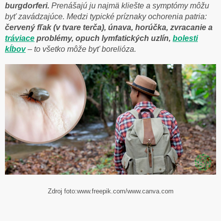
burgdorferi.
Prenášajú ju najmä kliešte a symptómy môžu
byť zavádzajúce. Medzi typické príznaky ochorenia patria:
červený fľak (v tvare terča), únava, horúčka, zvracanie a
tráviace
problémy, opuch lymfatických uzlín,
bolesti
kĺbov
– to všetko môže byť borelióza.
Zdroj foto:www.freepik.com/www.canva.com