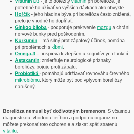
Vitamin D3
- je to dôležitý
vitamín
pri borelióze, je
potrebné ho užívať vo vyšších dávkach ako obvykle.
Hořčík
- jeho hladina býva pri borelióza často znížená,
preto je vhodné ho dopĺňať.
Ginkgo biloba
- podporuje prekrvenie
mozgu
a chráni
nervové bunky pred poškodením.
Kurkumin
– má silný protizápalový účinok, pomáha
pri problémoch s
kĺbmi
.
Omega-3
– prispieva k zlepšeniu kognitívnych funkcií.
Astaxantin
: zmierňuje neurologické príznaky
boreliózy, bojuje proti zápalu.
Probiotiká
- pomáhajú udržiavať rovnováhu črevného
mikrobiómu
, ktorý môže byť pod vplyvom boreliózy
narušený.
Borelióza nemusí byť doživotným bremenom
. S včasnou
diagnostikou, vhodnou liečbou a podporou organizmu
môžete prekonať toto ochorenie a získať späť stratenú
vitalitu
.