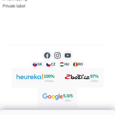
Private label
SK
CZ
HU
RO
100%
97%
(2326x)
(792x)
5,0/5
(26x)