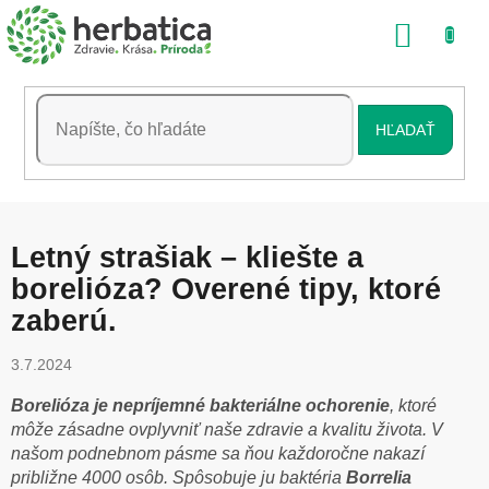
Prejsť
NÁKU
na
obsah
KOŠÍK
HĽADAŤ
Letný strašiak – kliešte a
borelióza? Overené tipy, ktoré
zaberú.
3.7.2024
Borelióza je nepríjemné bakteriálne ochorenie
, ktoré
môže zásadne ovplyvniť naše zdravie a kvalitu života. V
našom podnebnom pásme sa ňou každoročne nakazí
približne 4000 osôb. Spôsobuje ju baktéria
Borrelia