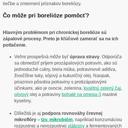
liečbe a zmiernení príznakov boreliózy.
Čo môže pri borelióze pomôcť?
Hlavným problémom pri chronickej borelióze sú
zápalové procesy. Preto je kľúčové zamerať sa na ich
potlačenie.
Veľmi prospešná môže byť
úprava stravy
. Odporúča
sa obmedziť príjem prozápalových potravín, ako sú
jednoduché cukry, biela múka, potravinové aditíva,
živočíšne tuky, sójový a kukuričný olej. Naopak,
priaznivo pôsobia potraviny s protizápalovými
účinkami, ako je ovocie, zelenina,
kvalitný zelený čaj
,
olivový
olej a potraviny
bohaté na omega-3
mastné
kyseliny.
Dôležitá je aj
podpora rovnováhy črevnej
mikroflóry –
tzv. mikrobióm
, napríklad konzumáciou
rozpustnej a nerozpustnej
vlákniny
a fermentovaných