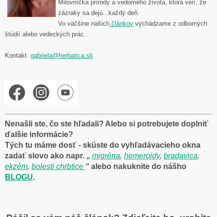
Milovníčka prírody a vedomého života, ktorá verí, že
zázraky sa dejú...každý deň.
Vo väčšine našich
článkov
vychádzame z odborných
štúdií alebo vedeckých prác.
Kontakt:
gabriela@herbatica.sk
Nenašli ste, čo ste hľadali? Alebo si potrebujete doplniť
ďalšie informácie?
Tých tu máme dosť - skúste do vyhľadávacieho okna
zadať slovo ako napr
. „
migréna
,
hemeroidy
,
bradavica
,
ekzém
,
bolesti chrbtice
“
alebo nakuknite do nášho
BLOGU
.