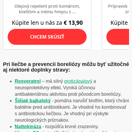
Pri liečbe a prevencii boreliózy môžu byť užitočné
aj niektoré doplnky stravy:
Resveratrol
– má silný
protizápalový
a
neuroprotektívny efekt. Vyniká účinnou
antibakteriálnou aktivitou proti pôvodcom boreliózy.
Šišiak bajkalský
- pomáha narušiť biofilm, ktorý chráni
baktérie pred antibiotikami. Je vhodné ho kombinovať
s antibiotickou liečbou. Je vhodný pri výskyte
neurologických príznakov.
Nattokináza
- rozpúšťa krvné zrazeniny.