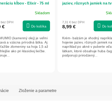
eráciu kĺbov - Elixir - 75 ml
jaziev, rôznych jamiek na tv
pri psoriáze - Elixir - 75 ml
Skladom
Sk
merné
Priemerné
otenie
hodnotenie
€ bez DPH
7,31 € bez DPH
uktu
produktu
9 €
8,99 €
Do košíka
Do ko
je
4,7
 MUMIO (kamenný olej) je veľmi
Krém- balzám je vhodný napríkl
z
kavá a vzácna prírodná látka. Aj
hojenie jaziev, rôznych jamiek na
5
ajťažšie zlomeniny sa hoja 1,5 až
napríklad po akné v puberte vď
dičiek.
hviezdičiek.
hlejšie ako pri klasickej liečbe.
látkam, ktoré obsahuje huba čag
ruje...
podporujú prirodzený...
mácie
Zloženie a parametre