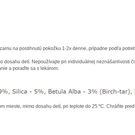
zamu na postihnutú pokožku 1-2x denne, prípadne podľa potreby
dosahu detí. Nepoužívajte pri individuálnej neznášanlivosti či p
anie a poraďte sa s lekárom.
m mieste, mimo dosahu detí, pri teplote do 25 ºC. Chráňte pre