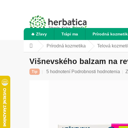
Prejsť
na
obsah
🔥 Zľavy
Trápi ma
Prírodná kozmetik
Prírodná kozmetika
Telová kozmeti
Domov
Višnevského balzam na rev
Priemerné
5 hodnotení
Podrobnosti hodnotenia
Z
Tip
hodnotenie
produktu
je
5,0
z
5
hviezdičiek.