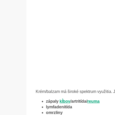
Krém/balzam má široké spektrum využitia.
zápaly
kĺbov
/artritída/
reuma
lymfadenitída
omrzliny