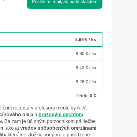
Pošlite mi mail, ak bude skladom
8,69 €
/ ks
8,60 €
/ ks
8,43 €
/ ks
8,26 €
/ ks
Ušetríte
0 €
ičnej receptúry profesora medicíny A. V.
icínového oleja
a
brezovým dechtom
ív. Balzam je účinným pomocníkom pri liečbe
ín
, ako aj
vredov spôsobených omrzlinami
.
ibakteriálne zložky, podporuje prirodzene