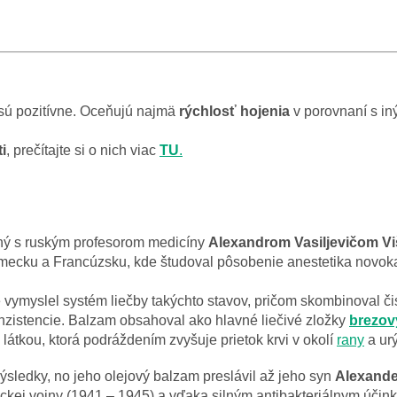
sú pozitívne. Oceňujú najmä
rýchlosť hojenia
v porovnaní s in
i
, prečítajte si o nich viac
TU
.
aný s ruským profesorom medicíny
Alexandrom Vasiljevičom V
mecku a Francúzsku, kde študoval pôsobenie anestetika novoka
 vymyslel systém liečby takýchto stavov, pričom skombinoval č
nzistencie. Balzam obsahoval ako hlavné liečivé zložky
brezov
látkou, ktorá podráždením zvyšuje prietok krvi v okolí
rany
a urý
ýsledky, no jeho olejový balzam preslávil až jeho syn
Alexande
eckej vojny (1941 – 1945) a vďaka silným antibakteriálnym úči