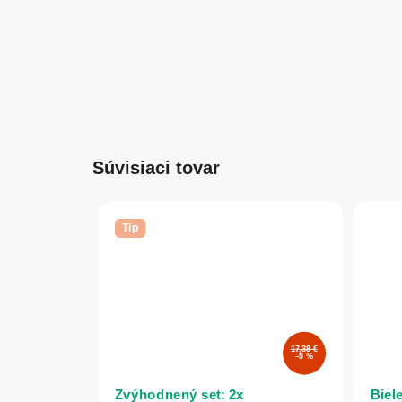
Súvisiaci tovar
Tip
17,38 €
–5 %
Zvýhodnený set: 2x
Biel