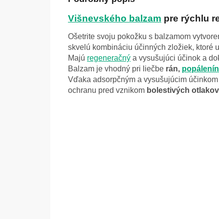
Višnevského balzam
pre rýchlu 
Ošetrite svoju pokožku s balzamom vytvore
skvelú kombináciu účinných zložiek, ktoré u
M
ajú
regeneračný
a vysušujúci účinok a do
Balzam je vhodný pri liečbe
rán,
popálenín
Vďaka adsorpčným a vysušujúcim účinkom
ochranu pred vznikom
bolestivých otlakov