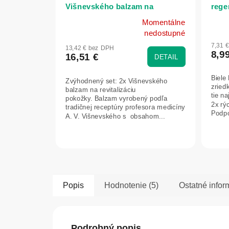
Višnevského balzam na
regen
revitalizáciu pokožky - 30g -
Momentálne
RFF
Prie
Priemerné
nedostupné
hodn
hodnotenie
7,31 
13,42 € bez DPH
prod
produktu
8,9
16,51 €
DETAIL
je
je
4,8
5,0
Biele
Zvýhodnený set: 2x Višnevského
z
z
zried
balzam na revitalizáciu
5
5
tie n
pokožky. Balzam vyrobený podľa
hviez
2x rýc
hviezdičiek.
tradičnej receptúry profesora medicíny
Podpo
A. V. Višnevského s obsahom...
Popis
Hodnotenie (5)
Ostatné infor
Podrobný popis