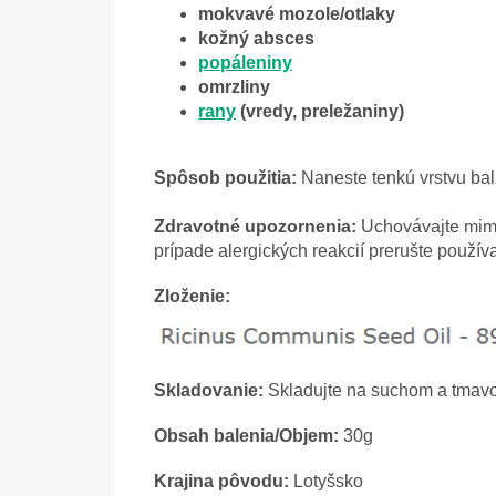
mokvavé mozole/otlaky
kožný absces
popáleniny
omrzliny
rany
(vredy, preležaniny)
Spôsob použitia:
Naneste tenkú vrstvu bal
Zdravotné upozornenia:
Uchovávajte mimo 
prípade alergických reakcií prerušte použív
Zloženie:
Skladovanie:
Skladujte na suchom a tmavo
Obsah balenia/Objem:
30g
Krajina pôvodu:
Lotyšsko