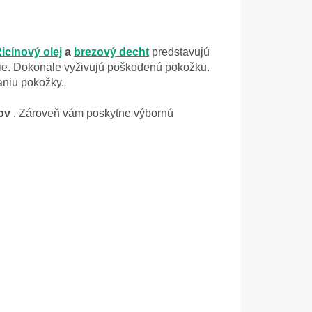
icínový olej
a
brezový decht
predstavujú
ie. D
okonale vyživujú poškodenú pokožku.
aniu pokožky.
ov
. Zároveň vám poskytne výbornú