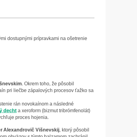
ými dostupnými prípravkami na ošetrenie
išnevskim
. Okrem toho, že pôsobil
ín pri liečbe zápalových procesov ťažko sa
istenie rán novokaínom a následné
ý decht
a xeroform (bizmut tribrómfenolát)
chľuje proces hojenia.
r Alexandrovič Višnevskij
, ktorý pôsobil
nkom obväzov s týmto balzamom zachránil