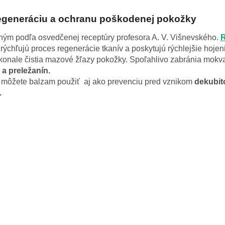
regeneráciu a ochranu poškodenej pokožky
ným podľa osvedčenej receptúry profesora A. V. Višnevského.
R
rýchľujú proces regenerácie tkanív a poskytujú rýchlejšie hojen
konale čistia mazové žľazy pokožky. Spoľahlivo zabránia mokv
a preležanín.
 môžete balzam použiť
aj ako prevenciu pred vznikom
dekubit
.