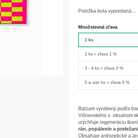
Položka bola vypredaná…
Množstevná zľava
1 ks
2 ks = zľava 1 %
3 - 4 ks = zľava 3 %
5 a viac ks = zľava 5 %
Balzam vyrobený podľa trad
Višnevského s obsahom
r
urýchľuje regeneráciu tkan
rán, popálenín a preležan
Obsahuje antiseptické a ant