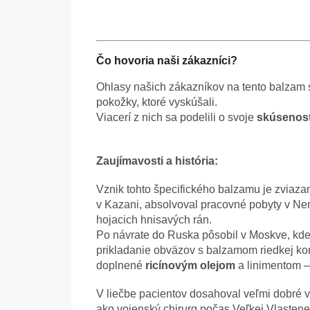
Čo hovoria naši zákazníci?
Ohlasy našich zákazníkov na tento balzam 
pokožky, ktoré vyskúšali.
Viacerí z nich sa podelili o svoje
skúsenost
Zaujímavosti a história:
Vznik tohto špecifického balzamu je zviaz
v Kazani, absolvoval pracovné pobyty v Ne
hojacich hnisavých rán.
Po návrate do Ruska pôsobil v Moskve, kde
prikladanie obväzov s balzamom riedkej ko
doplnené
ricínovým olejom
a linimentom – 
V liečbe pacientov dosahoval veľmi dobré v
ako vojenský chirurg počas Veľkej Vlasten