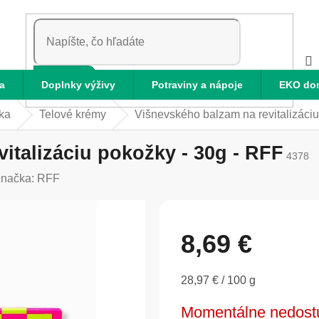
HĽADAŤ
a
Doplnky výživy
Potraviny a nápoje
EKO do
ka
Telové krémy
Višnevského balzam na revitalizáciu
italizáciu pokožky - 30g - RFF
4378
načka:
RFF
8,69 €
Jednotková
28,97 € / 100 g
cena:
Momentálne nedost