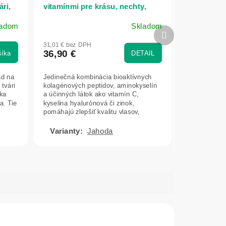
ári,
vitamínmi pre krásu, nechty,
vlasy a pokožku - 300g -
ladom
Skladom
Herbatica
Priemerné
Ďalší
hodnotenie
produkt
31,01 € bez DPH
produktu
36,90 €
šíka
DETAIL
je
5,0
ad na
Jedinečná kombinácia bioaktívnych
z
 tvári
kolagénových peptidov, aminokyselín
5
aka
a účinných látok ako vitamín C,
hviezdičiek.
a. Tie
kyselina hyalurónová či zinok,
pomáhajú zlepšiť kvalitu vlasov,
nechtov a...
Jahoda