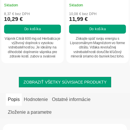
Skladom
Skladom
8,37 € bez DPH
10,08 € bez DPH
10,29 €
11,99 €
Do košíka
Do košíka
Vápnik Citrát 600 mg od Herbatica je
Získajte späť svoju energiu s
výživový doplnok s vysokou
Lipozomálnym Magnéziom vo forme
vstrebateľnosťou. Je ideálny na
citrátu. Vďaka revolučnej
dlhodobé doplnenie vápnika pre
vstrebateľnosti doručíte kľúčový
zdravie kostí, zubov a svalovej
minerál priamo do buniek bez toho,
činnosti. Balenie...
aby ste zaťažili svoj...
ZOBRAZIŤ VŠETKY SÚVISIACE PRODUKTY
Popis
Hodnotenie
Ostatné informácie
Zloženie a parametre