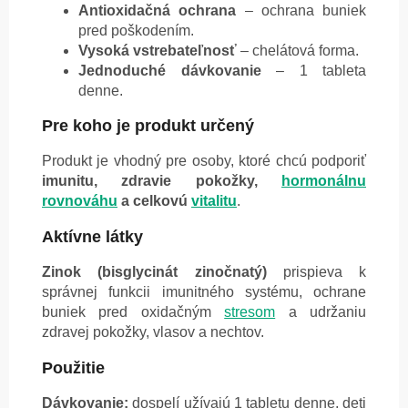
Antioxidačná ochrana
– ochrana buniek
pred poškodením.
Vysoká vstrebateľnosť
– chelátová forma.
Jednoduché dávkovanie
– 1 tableta
denne.
Pre koho je produkt určený
Produkt je vhodný pre osoby, ktoré chcú podporiť
imunitu, zdravie pokožky,
hormonálnu
rovnováhu
a celkovú
vitalitu
.
Aktívne látky
Zinok (bisglycinát zinočnatý)
prispieva k
správnej funkcii imunitného systému, ochrane
buniek pred oxidačným
stresom
a udržaniu
zdravej pokožky, vlasov a nechtov.
Použitie
Dávkovanie:
dospelí užívajú 1 tabletu denne, deti