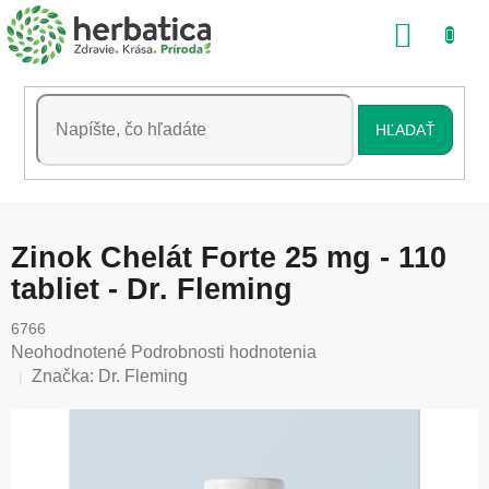
Prejsť
NÁKU
na
obsah
KOŠÍK
HĽADAŤ
Zinok Chelát Forte 25 mg - 110
tabliet - Dr. Fleming
6766
Priemerné
Neohodnotené
Podrobnosti hodnotenia
hodnotenie
Značka:
Dr. Fleming
produktu
je
0,0
z