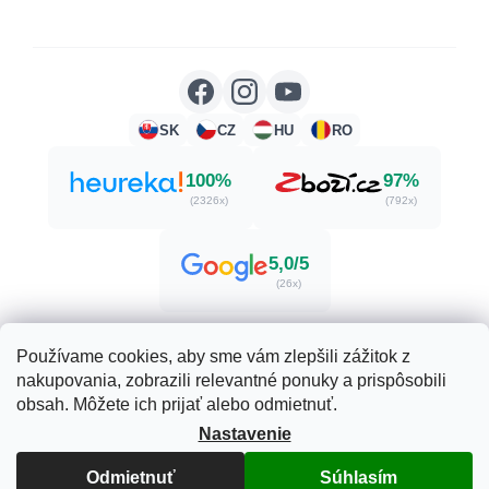
SK
CZ
HU
RO
100%
97%
(2326x)
(792x)
5,0/5
(26x)
Používame cookies, aby sme vám zlepšili zážitok z
nakupovania, zobrazili relevantné ponuky a prispôsobili
Vytvoril Shoptet
obsah. Môžete ich prijať alebo odmietnuť.
Nastavenie
Copyright 2026
Herbatica.sk
. Všetky práva vyhradené.
Odmietnuť
Súhlasím
Upraviť nastavenie cookies