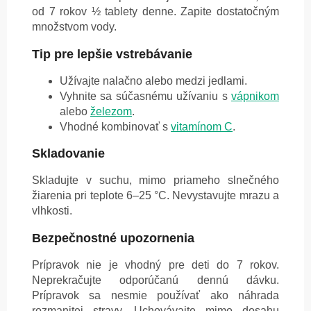
od 7 rokov ½ tablety denne. Zapite dostatočným
množstvom vody.
Tip pre lepšie vstrebávanie
Užívajte nalačno alebo medzi jedlami.
Vyhnite sa súčasnému užívaniu s
vápnikom
alebo
železom
.
Vhodné kombinovať s
vitamínom C
.
Skladovanie
Skladujte v suchu, mimo priameho slnečného
žiarenia pri teplote 6–25 °C. Nevystavujte mrazu a
vlhkosti.
Bezpečnostné upozornenia
Prípravok nie je vhodný pre deti do 7 rokov.
Neprekračujte odporúčanú dennú dávku.
Prípravok sa nesmie používať ako náhrada
rozmanitej stravy. Uchovávajte mimo dosahu