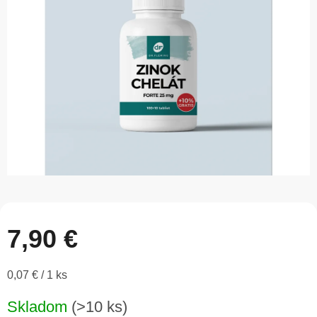
5
hviezdičiek.
7,90 €
Jednotková
0,07 € / 1 ks
cena:
Skladom
(>10 ks)