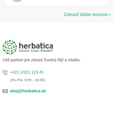
Zobraziť ďalšie recenzie
Z
á
p
ä
t
i
e
Váš partner pre zdravý životný štýl a vitalitu.
+421 2/321 123 45
ahoj@herbatica.sk