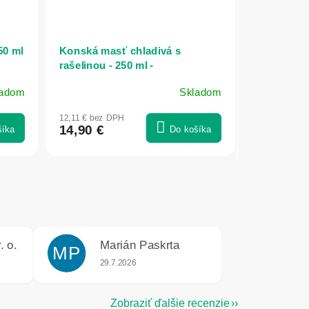
50 ml
Konská masť chladivá s
rašelinou - 250 ml -
SwissMedicus
ladom
Skladom
12,11 € bez DPH
14,90 €
šíka
Do košíka
. o.
Marián Paskrta
MP
e 5 z 5 hviezdičiek.
Hodnotenie obchodu je 5 z 5 hviezdičiek.
29.7.2026
Zobraziť ďalšie recenzie