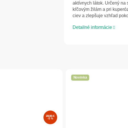
aktívnych látok. Určený na
kŕčovým žilám a pri kuperóz
ciev a zlepšuje vzhľad pok
Detailné informácie
Novinka
39,80 €
–5 %