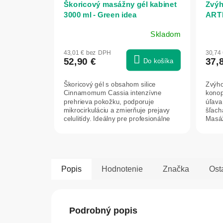
Škoricový masážny gél kabinet
Zvýh
3000 ml - Green idea
ART
masá
Skladom
CBD 
Prie
hodn
43,01 € bez DPH
30,74
prod
52,90 €
37,
Do košíka
je
5,0
Škoricový gél s obsahom silice
Zvýh
z
Cinnamomum Cassia intenzívne
konop
5
prehrieva pokožku, podporuje
úľava
hviez
mikrocirkuláciu a zmierňuje prejavy
šľach
celulitídy. Ideálny pre profesionálne
Masáž
salóny –...
CBD (
Popis
Hodnotenie
Značka
Ost
Podrobný popis