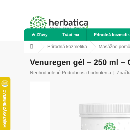
Prejsť
na
obsah
🔥 Zľavy
Trápi ma
Prírodná kozmetik
Prírodná kozmetika
Masážne pomô
Domov
Venuregen gél – 250 ml – 
Priemerné
Neohodnotené
Podrobnosti hodnotenia
Značk
hodnotenie
produktu
je
0,0
z
5
hviezdičiek.