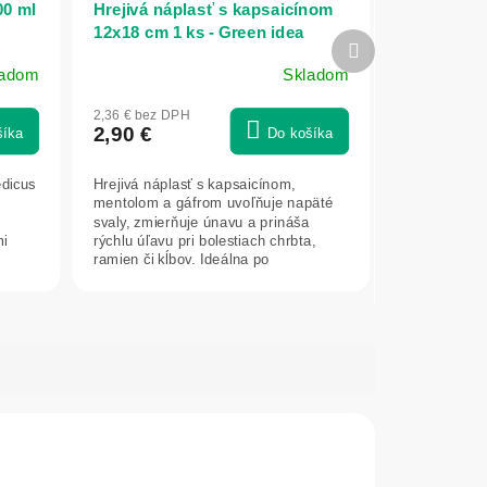
00 ml
Hrejivá náplasť s kapsaicínom
12x18 cm 1 ks - Green idea
Ďalší
produkt
ladom
Skladom
2,36 € bez DPH
2,90 €
šíka
Do košíka
edicus
Hrejivá náplasť s kapsaicínom,
mentolom a gáfrom uvoľňuje napäté
svaly, zmierňuje únavu a prináša
mi
rýchlu úľavu pri bolestiach chrbta,
ramien či kĺbov. Ideálna po
športových...