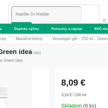
HĽADAŤ
a
Doplnky výživy
Potraviny a nápoje
EKO do
cky
Masážne krémy
Venuregen gél – 250 ml – Green
Green idea
5353
a:
Green idea
8,09 €
Jednotková
3,24 € / 100 ml
cena:
Skladom
(9 ks)