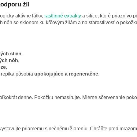
odporu žíl
ogicky aktívne látky,
rastlinné extrakty
a silice, ktoré priaznivo 
h nôh so sklonom ku kŕčovým žilám a na starostlivosť o pokož
ých stien
.
ých nôh
.
óze
.
a repíka pôsobia
upokojujúco a regeneračne
.
kokrát denne. Pokožku nemasírujte. Mierne sčervenanie pokožk
Nevystavujte priamemu slnečnému žiareniu. Chráňte pred mrazom