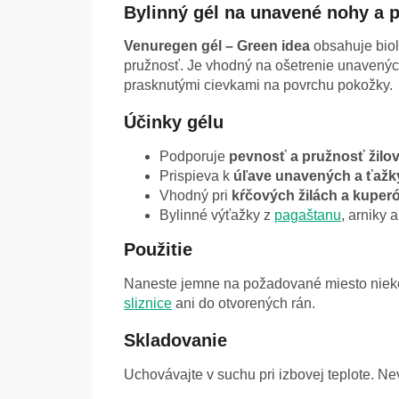
Bylinný gél na unavené nohy a p
Venuregen gél – Green idea
obsahuje biol
pružnosť. Je vhodný na ošetrenie unavenýc
prasknutými cievkami na povrchu pokožky.
Účinky gélu
Podporuje
pevnosť a pružnosť žilov
Prispieva k
úľave unavených a ťažk
Vhodný pri
kŕčových žilách a kuper
Bylinné výťažky z
pagaštanu
, arniky 
Použitie
Naneste jemne na požadované miesto niekoľ
sliznice
ani do otvorených rán.
Skladovanie
Uchovávajte v suchu pri izbovej teplote. 