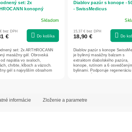
odnený set: 2x
Diablov pazúr s konope - 5
HROCANN konopný
- SwissMedicus
žny gél FORTE+1800 mg
Skladom
Sk
- 90 ml - Annabis
merné
otenie
 € bez DPH
15,37 € bez DPH
uktu
81 €
18,90 €
Do košíka
Do ko
odnený set: 2x ARTHROCANN
Diablov pazúr s konope SwissM
ný masážny gél. Obrovská
je bylinný masážny balzam s
 od napätia vo svaloch,
extraktom diabolského pazúra,
dičiek.
ách, chrbte, kĺboch a väzoch.
konope, rutínom a 6 osvedčený
ny gél s najvyšším obsahom
bylinami. Podporuje regeneráciu
1 800 mg) na...
svalov a kĺbov,...
atné informácie
Zloženie a parametre