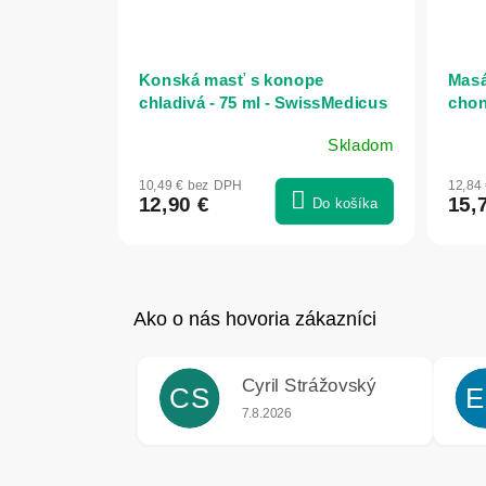
Konská masť s konope
Masá
chladivá - 75 ml - SwissMedicus
chon
- 200
Skladom
10,49 € bez DPH
12,84
12,90 €
15,
Do košíka
Cyril Strážovský
CS
E
Hodnotenie obchodu je 5 z 5 hviezdič
7.8.2026