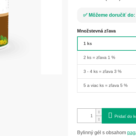
Môžeme doručiť do:
Množstevná zľava
1 ks
2 ks = zľava 1 %
3 - 4 ks = zľava 3 %
5 a viac ks = zľava 5 %
Pridať do k
Bylinný gél s obsahom
pag