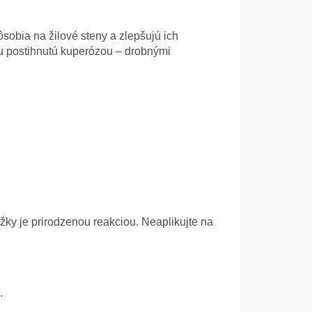
pôsobia na žilové steny a zlepšujú ich
ku postihnutú kuperózou – drobnými
y je prirodzenou reakciou. Neaplikujte na
.