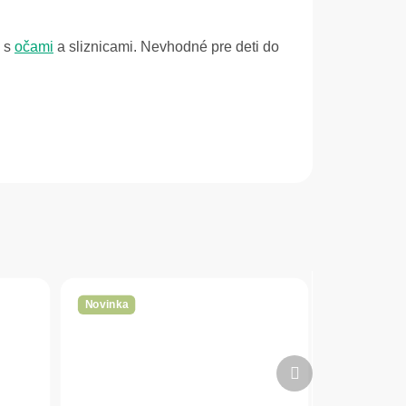
u s
očami
a sliznicami. Nevhodné pre deti do
Novinka
Ďalší
produkt