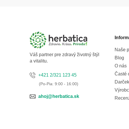
Z
á
p
ä
t
Inform
i
e
Naše p
Váš partner pre zdravý životný štýl
Blog
a vitalitu.
O nás
Časté 
+421 2/321 123 45
Darček
Výrobc
ahoj@herbatica.sk
Recen