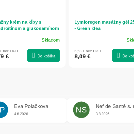
žny krém na kĺby s
Lymforegen masážny gél 2
droitínom a glukosamínom
- Green idea
ml - Vitateka
Skladom
Sk
 € bez DPH
6,58 € bez DPH
79 €
8,09 €
Do košíka
Do ko
Eva Polačkova
Nef de Santé s. r
P
NS
iek.
Hodnotenie obchodu je 5 z 5 hviezdičiek.
Hodnotenie obchodu j
4.8.2026
3.8.2026