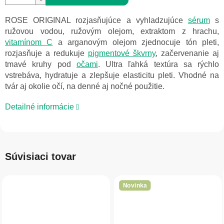
ROSE ORIGINAL rozjasňujúce a vyhladzujúce
sérum
s
ružovou vodou, ružovým olejom, extraktom z hrachu,
vitamínom C
a arganovým olejom zjednocuje tón pleti,
rozjasňuje a redukuje
pigmentové škvrny
, začervenanie aj
tmavé kruhy pod
očami
. Ultra ľahká textúra sa rýchlo
vstrebáva, hydratuje a zlepšuje elasticitu pleti. Vhodné na
tvár aj okolie očí, na denné aj nočné použitie.
Detailné informácie
Súvisiaci tovar
Novinka