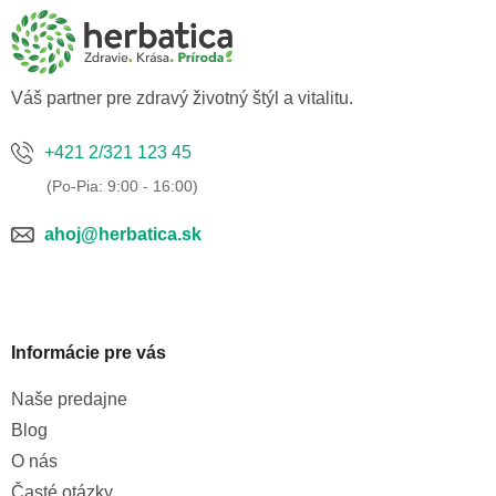
ä
t
i
e
Váš partner pre zdravý životný štýl a vitalitu.
+421 2/321 123 45
ahoj@herbatica.sk
Informácie pre vás
Naše predajne
Blog
O nás
Časté otázky