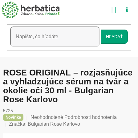
Prejsť
NÁKU
na
obsah
KOŠÍK
HĽADAŤ
ROSE ORIGINAL – rozjasňujúce
a vyhladzujúce sérum na tvár a
okolie očí 30 ml - Bulgarian
Rose Karlovo
5725
Priemerné
Neohodnotené
Podrobnosti hodnotenia
Novinka
hodnotenie
Značka:
Bulgarian Rose Karlovo
produktu
je