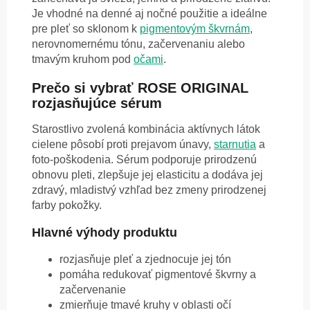
Je vhodné na denné aj nočné použitie a ideálne
pre pleť so sklonom k
pigmentovým škvrnám
,
nerovnomernému tónu, začervenaniu alebo
tmavým kruhom pod
očami
.
Prečo si vybrať ROSE ORIGINAL
rozjasňujúce sérum
Starostlivo zvolená kombinácia aktívnych látok
cielene pôsobí proti prejavom únavy,
starnutia
a
foto-poškodenia. Sérum podporuje prirodzenú
obnovu pleti, zlepšuje jej elasticitu a dodáva jej
zdravý, mladistvý vzhľad bez zmeny prirodzenej
farby pokožky.
Hlavné výhody produktu
rozjasňuje pleť a zjednocuje jej tón
pomáha redukovať pigmentové škvrny a
začervenanie
zmierňuje tmavé kruhy v oblasti očí