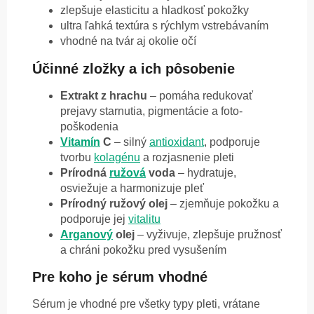
zlepšuje elasticitu a hladkosť pokožky
ultra ľahká textúra s rýchlym vstrebávaním
vhodné na tvár aj okolie očí
Účinné zložky a ich pôsobenie
Extrakt z hrachu
– pomáha redukovať
prejavy starnutia, pigmentácie a foto-
poškodenia
Vitamín
C
– silný
antioxidant
, podporuje
tvorbu
kolagénu
a rozjasnenie pleti
Prírodná
ružová
voda
– hydratuje,
osviežuje a harmonizuje pleť
Prírodný ružový olej
– zjemňuje pokožku a
podporuje jej
vitalitu
Arganový
olej
– vyživuje, zlepšuje pružnosť
a chráni pokožku pred vysušením
Pre koho je sérum vhodné
Sérum je vhodné pre všetky typy pleti, vrátane