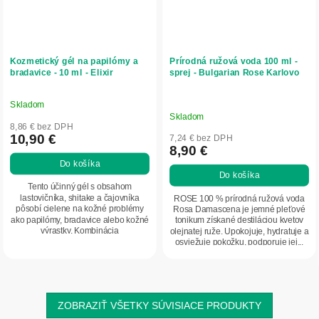
Kozmetický gél na papilómy a
Prírodná ružová voda 100 ml -
bradavice - 10 ml - Elixir
sprej - Bulgarian Rose Karlovo
Skladom
Priemerné
Skladom
hodnotenie
8,86 € bez DPH
produktu
10,90 €
7,24 € bez DPH
8,90 €
je
Do košíka
5,0
Do košíka
z
Tento účinný gél s obsahom
5
lastovičníka, shitake a čajovníka
ROSE 100 % prírodná ružová voda
pôsobí cielene na kožné problémy
Rosa Damascena je jemné pleťové
hviezdičiek.
ako papilómy, bradavice alebo kožné
tonikum získané destiláciou kvetov
výrastky. Kombinácia
olejnatej ruže. Upokojuje, hydratuje a
regeneračných...
osviežuje pokožku, podporuje jej...
ZOBRAZIŤ VŠETKY SÚVISIACE PRODUKTY