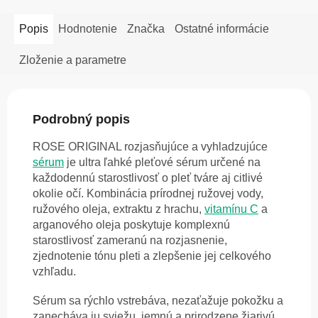
Popis
Hodnotenie
Značka
Ostatné informácie
Zloženie a parametre
Podrobný popis
ROSE ORIGINAL rozjasňujúce a vyhladzujúce
sérum
je ultra ľahké pleťové sérum určené na
každodennú starostlivosť o pleť tváre aj citlivé
okolie očí. Kombinácia prírodnej ružovej vody,
ružového oleja, extraktu z hrachu,
vitamínu C
a
arganového oleja poskytuje komplexnú
starostlivosť zameranú na rozjasnenie,
zjednotenie tónu pleti a zlepšenie jej celkového
vzhľadu.
Sérum sa rýchlo vstrebáva, nezaťažuje pokožku a
zanecháva ju sviežu, jemnú a prirodzene žiarivú.