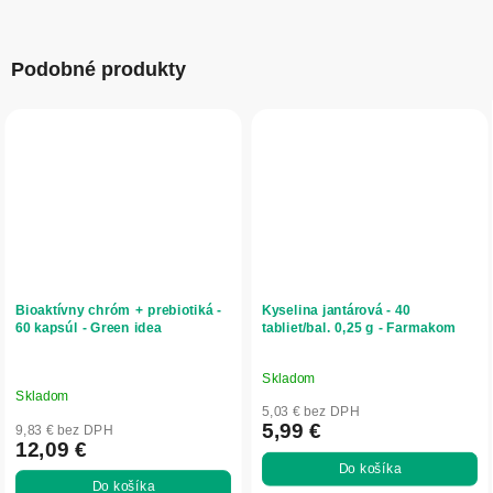
Podobné produkty
Bioaktívny chróm + prebiotiká -
Kyselina jantárová - 40
60 kapsúl - Green idea
tabliet/bal. 0,25 g - Farmakom
Skladom
Priemerné
Skladom
hodnotenie
5,03 € bez DPH
produktu
5,99 €
9,83 € bez DPH
12,09 €
je
Do košíka
5,0
Do košíka