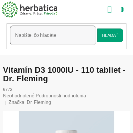
Prejsť
NÁKU
na
obsah
KOŠÍK
HĽADAŤ
Vitamín D3 1000IU - 110 tabliet -
Dr. Fleming
6772
Priemerné
Neohodnotené
Podrobnosti hodnotenia
hodnotenie
Značka:
Dr. Fleming
produktu
je
0,0
z