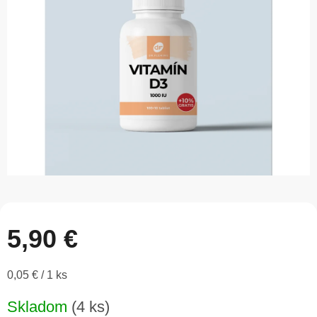
5
hviezdičiek.
5,90 €
Jednotková
0,05 € / 1 ks
cena:
Skladom
(4 ks)