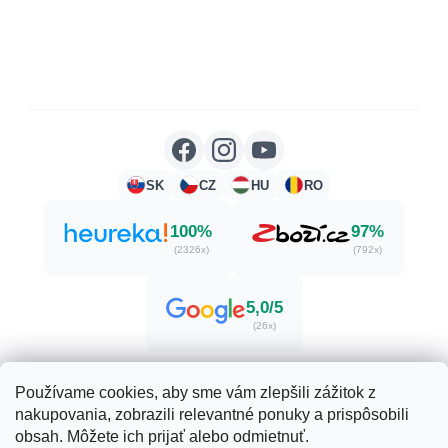
SK
CZ
HU
RO
100%
97%
(2326x)
(792x)
5,0/5
(26x)
Používame cookies, aby sme vám zlepšili zážitok z
nakupovania, zobrazili relevantné ponuky a prispôsobili
Vytvoril Shoptet
obsah. Môžete ich prijať alebo odmietnuť.