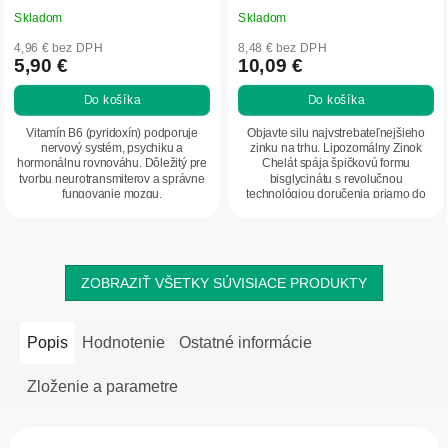
Skladom
Skladom
4,96 € bez DPH
8,48 € bez DPH
5,90 €
10,09 €
Do košíka
Do košíka
Vitamín B6 (pyridoxín) podporuje
Objavte silu najvstrebateľnejšieho
nervový systém, psychiku a
zinku na trhu. Lipozomálny Zinok
hormonálnu rovnováhu. Dôležitý pre
Chelát spája špičkovú formu
tvorbu neurotransmiterov a správne
bisglycinátu s revolučnou
fungovanie mozgu.
technológiou doručenia priamo do
buniek. Ideálna voľba...
ZOBRAZIŤ VŠETKY SÚVISIACE PRODUKTY
Popis
Hodnotenie
Ostatné informácie
Zloženie a parametre