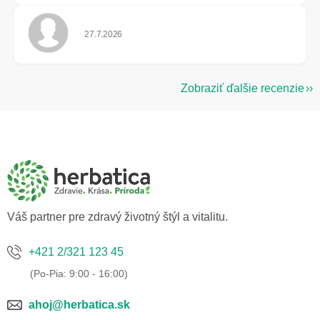
Hodnotenie obchodu je 5 z 5 hviezdičiek.
27.7.2026
Zobraziť ďalšie recenzie
Z
á
p
ä
t
i
e
Váš partner pre zdravý životný štýl a vitalitu.
+421 2/321 123 45
ahoj@herbatica.sk