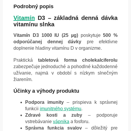
Podrobný popis
Vitamín
D3 – základná denná dávka
vitamínu slnka
Vitamín D3 1000 IU (25 µg)
poskytuje
500 %
odporúčanej dennej dávky
pre efektívne
doplnenie hladiny vitamínu D v organizme.
Praktická
tabletová forma cholekalciferolu
zabezpečuje jednoduché a pohodlné každodenné
užívanie, najmä v období s nízkym slnečným
žiarením.
Účinky a výhody produktu
Podpora imunity
– prispieva k správnej
funkcii
imunitného systému
.
Zdravé kosti a zuby
– podporuje
vstrebávanie
vápnika
a fosforu.
Správna funkcia svalov
– dôležitý pre