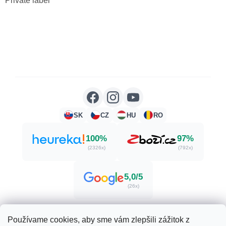
Private label
SK
CZ
HU
RO
100%
97%
(2326x)
(792x)
5,0/5
(26x)
Používame cookies, aby sme vám zlepšili zážitok z