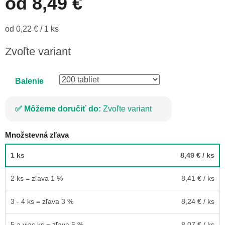
od
8,49 €
Jednotková
od 0,22 € / 1 ks
cena:
Zvoľte variant
Balenie
Môžeme doručiť do:
Zvoľte variant
Množstevná zľava
1 ks
8,49 €
/ ks
2 ks = zľava 1 %
8,41 €
/ ks
3 - 4 ks = zľava 3 %
8,24 €
/ ks
5 a viac ks = zľava 5 %
8,07 €
/ ks