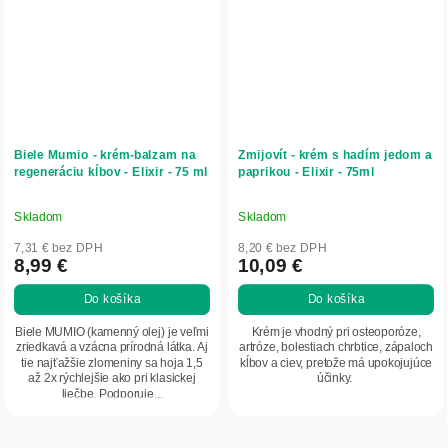
Biele Mumio - krém-balzam na
Zmijovít - krém s hadím jedom a
regeneráciu kĺbov - Elixir - 75 ml
paprikou - Elixir - 75ml
Skladom
Skladom
Priemerné
Priemerné
hodnotenie
hodnotenie
7,31 € bez DPH
8,20 € bez DPH
produktu
produktu
8,99 €
10,09 €
je
je
Do košíka
Do košíka
4,8
4,9
z
z
Biele MUMIO (kamenný olej) je veľmi
Krém je vhodný pri osteoporóze,
5
5
zriedkavá a vzácna prírodná látka. Aj
artróze, bolestiach chrbtice, zápaloch
tie najťažšie zlomeniny sa hoja 1,5
kĺbov a ciev, pretože má upokojujúce
hviezdičiek.
hviezdičiek.
až 2x rýchlejšie ako pri klasickej
účinky.
liečbe. Podporuje...