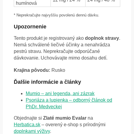
humínová
* Neprekračujte najvyššiu povolenú dennú dávku.
Upozornenie
Tento produkt je registrovaný ako
doplnok stravy
.
Nemá schválené liečivé účinky a nenahrádza
pestrú stravu. Neprekračujte odporúčané
dávkovanie. Uchovávajte mimo dosahu detí.
Krajina pôvodu:
Rusko
Ďalšie informácie a články
Mumio – ani legenda, ani zázrak
Psoriáza a lupienka – odborný článok od
PhDr. Medveckej
Objednajte si
Zlaté mumio Evalar
na
Herbatica.sk
– overený e-shop s prírodnými
doplnkami výživy
.