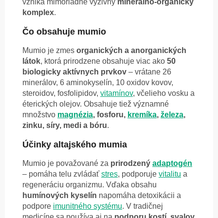
vzniká mimoriadne výživný
minerálno-organický
komplex
.
Čo obsahuje mumio
Mumio je zmes
organických a anorganických
látok
, ktorá prirodzene obsahuje viac ako
50
biologicky aktívnych prvkov
– vrátane 26
minerálov, 6 aminokyselín, 10 oxidov kovov,
steroidov, fosfolipidov,
vitamínov
, včelieho vosku a
éterických olejov. Obsahuje tiež významné
množstvo
magnézia
, fosforu,
kremíka
,
železa
,
zinku, síry, medi a bóru
.
Účinky altajského mumia
Mumio je považované za
prirodzený
adaptogén
– pomáha telu zvládať
stres
, podporuje
vitalitu
a
regeneráciu organizmu. Vďaka obsahu
humínových kyselín
napomáha detoxikácii a
podpore
imunitného systému
. V tradičnej
medicíne sa používa aj na
podporu kostí, svalov