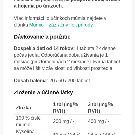
a hojenia po úrazoch
.
Viac informácií o účinkoch múmia nájdete v
článku
Mumio – zázračný liek prírody
.
Dávkovanie a použitie
Dospelí a deti od 14 rokov:
1 tableta 2× denne
počas jedla. Odporúčaná doba užívania je 1
mesiac (pri zlomeninách 2 mesiace). Farba tabliet
sa môže líšiť v závislosti od vlhkosti prostredia.
Obsah balenia:
20 / 60 / 200 tabliet
Zloženie a účinné látky
1 tbl (mg/%
2 tbl (mg/%
Zložka
RVH)
RVH)
100 % čisté
200 mg / -
400 mg / -
mumio
Kyselina
12 mg / 24 %
24 mg / 48 %