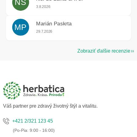
NS
Hodnotenie obchodu je 5 z 5 hviezdičiek.
3.8.2026
Marián Paskrta
MP
Hodnotenie obchodu je 5 z 5 hviezdičiek.
29.7.2026
Zobraziť ďalšie recenzie
Z
á
p
ä
t
i
e
Váš partner pre zdravý životný štýl a vitalitu.
+421 2/321 123 45