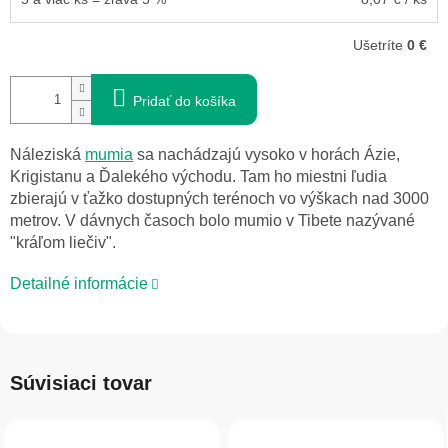
Ušetríte
0 €
Pridať do košíka
Náleziská
mumia
sa nachádzajú vysoko v horách Ázie,
Krigistanu a Ďalekého východu. Tam ho miestni ľudia
zbierajú v ťažko dostupných terénoch vo výškach nad 3000
metrov. V dávnych časoch bolo mumio v Tibete nazývané
"kráľom liečiv".
Detailné informácie
Súvisiaci tovar