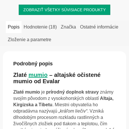
ZOBRAZIŤ VŠETKY SÚVISIACE PRODUKTY
Popis
Hodnotenie (18)
Značka
Ostatné informácie
Zloženie a parametre
Podrobný popis
Zlaté
mumio
– altajské očistené
mumio od Evalar
Zlaté mumio
je
prírodný doplnok stravy
známy
svojím pôvodom z vysokohorských oblastí
Altaja,
Kirgizska a Tibetu
. Miestni obyvatelia ho
odpradávna nazývajú
„kráľom liečiv“
. Vzniká
dlhodobým procesom rozkladu rastlinných a
živočíšnych zložiek pod tlakom a teplotou, čím