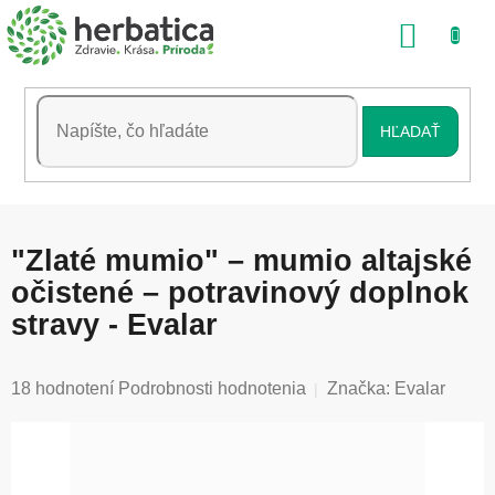
Prejsť
NÁKU
na
obsah
KOŠÍK
HĽADAŤ
"Zlaté mumio" – mumio altajské
očistené – potravinový doplnok
stravy - Evalar
Priemerné
18 hodnotení
Podrobnosti hodnotenia
Značka:
Evalar
hodnotenie
produktu
je
5,0