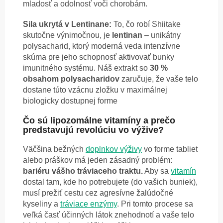
mladosť a odolnosť voči chorobám.
Sila ukrytá v Lentinane:
To, čo robí Shiitake
skutočne výnimočnou, je
lentinan
– unikátny
polysacharid, ktorý moderná veda intenzívne
skúma pre jeho schopnosť aktivovať bunky
imunitného systému. Náš extrakt so
30 %
obsahom polysacharidov
zaručuje, že vaše telo
dostane túto vzácnu zložku v maximálnej
biologicky dostupnej forme
Čo sú lipozomálne vitamíny a prečo
predstavujú revolúciu vo výžive?
Väčšina bežných
doplnkov výživy
vo forme tabliet
alebo práškov má jeden zásadný problém:
bariéru vášho tráviaceho traktu.
Aby sa
vitamín
dostal tam, kde ho potrebujete (do vašich buniek),
musí prežiť cestu cez agresívne žalúdočné
kyseliny a
tráviace enzýmy
. Pri tomto procese sa
veľká časť účinných látok znehodnotí a vaše telo