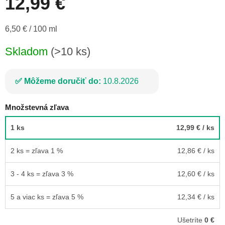
12,99 €
Jednotková
6,50 € / 100 ml
cena:
Skladom
(>10 ks)
Môžeme doručiť do:
10.8.2026
Množstevná zľava
1 ks
12,99 €
/ ks
2 ks = zľava 1 %
12,86 €
/ ks
3 - 4 ks = zľava 3 %
12,60 €
/ ks
5 a viac ks = zľava 5 %
12,34 €
/ ks
Ušetríte
0 €