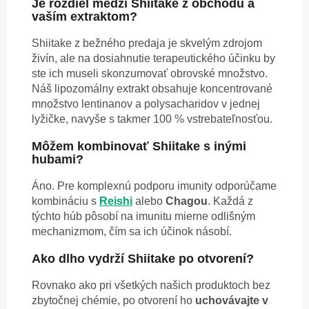
Je rozdiel medzi Shiitake z obchodu a
vaším extraktom?
Shiitake z bežného predaja je skvelým zdrojom
živín, ale na dosiahnutie terapeutického účinku by
ste ich museli skonzumovať obrovské množstvo.
Náš lipozomálny extrakt obsahuje koncentrované
množstvo lentinanov a polysacharidov v jednej
lyžičke, navyše s takmer 100 % vstrebateľnosťou.
Môžem kombinovať Shiitake s inými
hubami?
Áno. Pre komplexnú podporu imunity odporúčame
kombináciu s
Reishi
alebo
Chagou
. Každá z
týchto húb pôsobí na imunitu mierne odlišným
mechanizmom, čím sa ich účinok násobí.
Ako dlho vydrží Shiitake po otvorení?
Rovnako ako pri všetkých našich produktoch bez
zbytočnej chémie, po otvorení ho
uchovávajte v