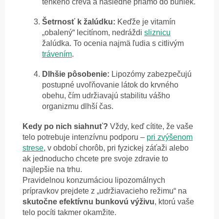
tenkého čreva a následne priamo do buniek.
Šetrnosť k žalúdku:
Keďže je vitamín
„obalený“ lecitínom, nedráždi
sliznicu
žalúdka. To ocenia najmä ľudia s citlivým
trávením
.
Dlhšie pôsobenie:
Lipozómy zabezpečujú
postupné uvoľňovanie látok do krvného
obehu, čím udržiavajú stabilitu vášho
organizmu dlhší čas.
Kedy po nich siahnuť?
Vždy, keď cítite, že vaše
telo potrebuje intenzívnu podporu –
pri zvýšenom
strese
, v období chorôb, pri fyzickej záťaži alebo
ak jednoducho chcete pre svoje zdravie to
najlepšie na trhu.
Pravidelnou konzumáciou lipozomálnych
prípravkov prejdete z „udržiavacieho režimu“ na
skutočne efektívnu bunkovú výživu
, ktorú vaše
telo pocíti takmer okamžite.