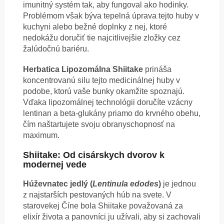
imunitný systém tak, aby fungoval ako hodinky.
Problémom však býva tepelná úprava tejto huby v
kuchyni alebo bežné doplnky z nej, ktoré
nedokážu doručiť tie najcitlivejšie zložky cez
žalúdočnú bariéru.
Herbatica Lipozomálna Shiitake
prináša
koncentrovanú silu tejto medicinálnej huby v
podobe, ktorú vaše bunky okamžite spoznajú.
Vďaka lipozomálnej technológii doručíte vzácny
lentinan a beta-glukány priamo do krvného obehu,
čím naštartujete svoju obranyschopnosť na
maximum.
Shiitake: Od cisárskych dvorov k
modernej vede
Húževnatec jedlý (
Lentinula edodes
)
je jednou
z najstarších pestovaných húb na svete. V
starovekej Číne bola Shiitake považovaná za
elixír života a panovníci ju užívali, aby si zachovali