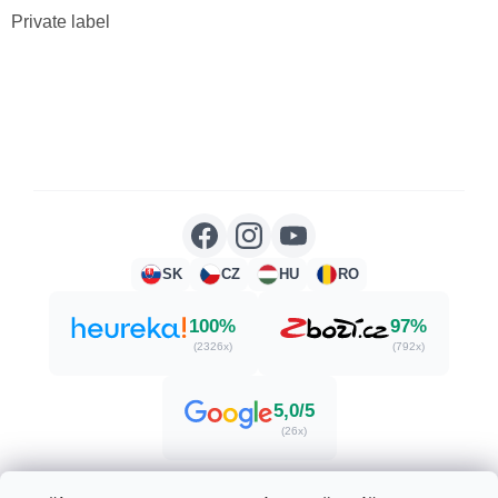
Private label
SK
CZ
HU
RO
100%
97%
(2326x)
(792x)
5,0/5
(26x)