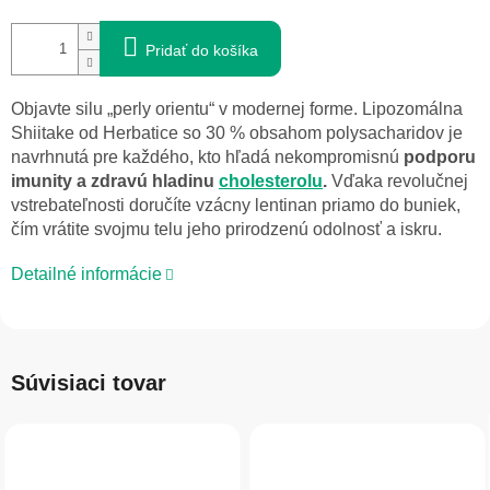
Pridať do košíka
Objavte silu „perly orientu“ v modernej forme. Lipozomálna
Shiitake od Herbatice so 30 % obsahom polysacharidov je
navrhnutá pre každého, kto hľadá nekompromisnú
podporu
imunity a zdravú hladinu
cholesterolu
.
Vďaka revolučnej
vstrebateľnosti doručíte vzácny lentinan priamo do buniek,
čím vrátite svojmu telu jeho prirodzenú odolnosť a iskru.
Detailné informácie
Súvisiaci tovar