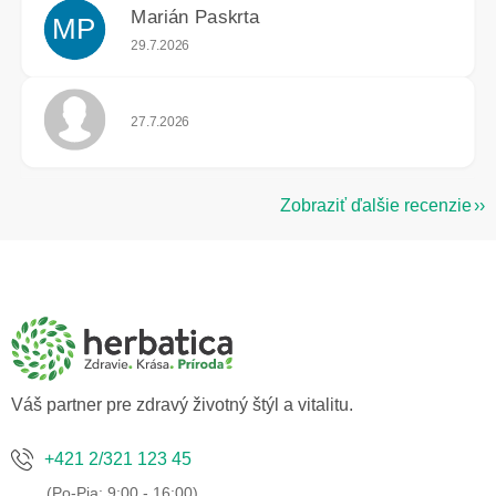
Marián Paskrta
MP
Hodnotenie obchodu je 5 z 5 hviezdičiek.
29.7.2026
Hodnotenie obchodu je 5 z 5 hviezdičiek.
27.7.2026
Zobraziť ďalšie recenzie
Z
á
p
ä
t
i
e
Váš partner pre zdravý životný štýl a vitalitu.
+421 2/321 123 45