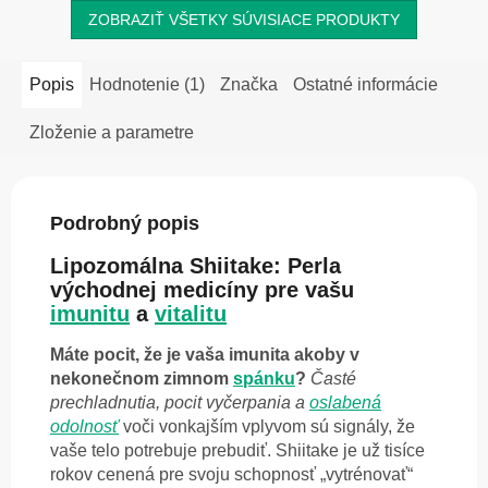
ZOBRAZIŤ VŠETKY SÚVISIACE PRODUKTY
Popis
Hodnotenie (1)
Značka
Ostatné informácie
Zloženie a parametre
Podrobný popis
Lipozomálna Shiitake: Perla
východnej medicíny pre vašu
imunitu
a
vitalitu
Máte pocit, že je vaša imunita akoby v
nekonečnom zimnom
spánku
?
Časté
prechladnutia, pocit vyčerpania a
oslabená
odolnosť
voči vonkajším vplyvom sú signály, že
vaše telo potrebuje prebudiť. Shiitake je už tisíce
rokov cenená pre svoju schopnosť „vytrénovať“