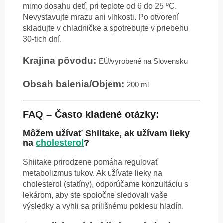
mimo dosahu detí, pri teplote od 6 do 25 ºC.
Nevystavujte mrazu ani vlhkosti. Po otvorení
skladujte v chladničke a spotrebujte v priebehu
30-tich dní.
Krajina pôvodu:
EÚ/vyrobené na Slovensku
Obsah balenia/Objem:
200 ml
FAQ – Často kladené otázky:
Môžem užívať Shiitake, ak užívam lieky
na
cholesterol
?
Shiitake prirodzene pomáha regulovať
metabolizmus tukov. Ak užívate lieky na
cholesterol (statíny), odporúčame konzultáciu s
lekárom, aby ste spoločne sledovali vaše
výsledky a vyhli sa prílišnému poklesu hladín.