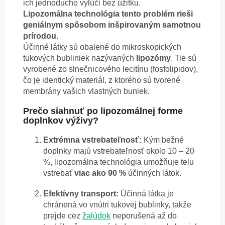
ich jednoducho vylúči bez úžitku.
Lipozomálna technológia tento problém rieši
geniálnym spôsobom inšpirovaným samotnou
prírodou.
Účinné látky sú obalené do mikroskopických
tukových bubliniek nazývaných
lipozómy
. Tie sú
vyrobené zo slnečnicového lecitínu (fosfolipidov),
čo je identický materiál, z ktorého sú tvorené
membrány vašich vlastných buniek.
Prečo siahnuť po lipozomálnej forme
doplnkov výživy?
Extrémna vstrebateľnosť:
Kým bežné
doplnky majú vstrebateľnosť okolo 10 – 20
%, lipozomálna technológia umožňuje telu
vstrebať
viac ako 90 %
účinných látok.
Efektívny transport:
Účinná látka je
chránená vo vnútri tukovej bublinky, takže
prejde cez
žalúdok
neporušená až do