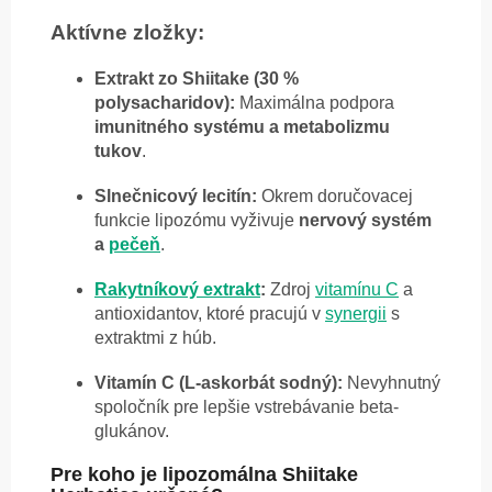
Aktívne zložky:
Extrakt zo Shiitake (30 %
polysacharidov):
Maximálna podpora
imunitného systému a metabolizmu
tukov
.
Slnečnicový lecitín:
Okrem doručovacej
funkcie lipozómu vyživuje
nervový systém
a
pečeň
.
Rakytníkový extrakt
:
Zdroj
vitamínu C
a
antioxidantov, ktoré pracujú v
synergii
s
extraktmi z húb.
Vitamín C (L-askorbát sodný):
Nevyhnutný
spoločník pre lepšie vstrebávanie beta-
glukánov.
Pre koho je lipozomálna Shiitake