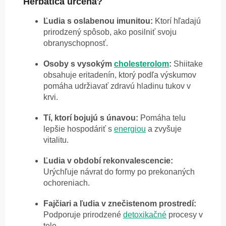
Herbatica určená?
Ľudia s oslabenou imunitou:
Ktorí hľadajú
prirodzený spôsob, ako posilniť svoju
obranyschopnosť.
Osoby s vysokým
cholesterolom
:
Shiitake
obsahuje eritadenín, ktorý podľa výskumov
pomáha udržiavať zdravú hladinu tukov v
krvi.
Tí, ktorí bojujú s únavou:
Pomáha telu
lepšie hospodáriť s
energiou
a zvyšuje
vitalitu.
Ľudia v období rekonvalescencie:
Urýchľuje návrat do formy po prekonaných
ochoreniach.
Fajčiari a ľudia v znečistenom prostredí:
Podporuje prirodzené
detoxikačné
procesy v
tele.