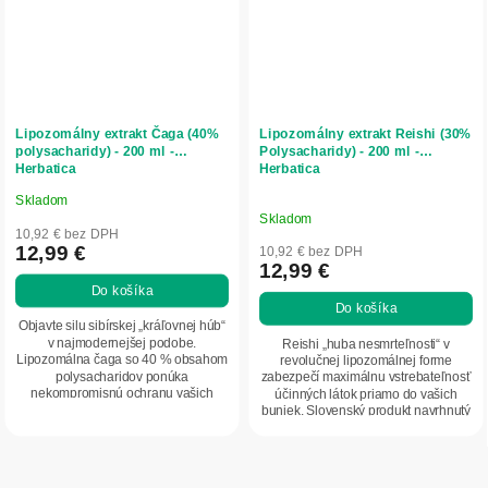
Lipozomálny extrakt Čaga (40%
Lipozomálny extrakt Reishi (30%
polysacharidy) - 200 ml -
Polysacharidy) - 200 ml -
Herbatica
Herbatica
Skladom
Priemerné
Skladom
hodnotenie
10,92 € bez DPH
produktu
12,99 €
10,92 € bez DPH
12,99 €
je
Do košíka
5,0
Do košíka
z
Objavte silu sibírskej „kráľovnej húb“
5
v najmodernejšej podobe.
Reishi „huba nesmrteľnosti“ v
Lipozomálna čaga so 40 % obsahom
revolučnej lipozomálnej forme
hviezdičiek.
polysacharidov ponúka
zabezpečí maximálnu vstrebateľnosť
nekompromisnú ochranu vašich
účinných látok priamo do vašich
buniek, podporu tráviaceho...
buniek. Slovenský produkt navrhnutý
pre hĺbkovú...