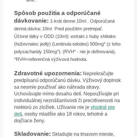
Spôsob použitia a odporúčané
dávkovanie:
1-krát denne 10ml . Odporúčaná
denná dávka: 10ml
Pred použitím pretrepať.
Účinné látky v ODD (10ml): extrakt z huby shiitake
(húževnatec jedlý) (Lentinula edodes) 500mg* (z toho
polysacharidy 150mg*). (RVH* - nie je definovaná).
*RVH=referenčná výživová hodnota.
Zdravotné upozornenia:
Neprekračujte
predpísanú odporúčanú dávku. Výživový doplnok
sa nesmie používať ako náhrada stravy.
Uchovávajte mimo dosahu detí. Nepoužívajte pri
individuálnej neznášanlivosti či precitlivenosti na
niektorú zo zložiek. Užívanie nie je
vhodné pre
deti
, osoby mladšie ako 18 rokov, tehotné a
dojčiace ženy.
Skladovanie:
Skladujte na tmavom mieste,