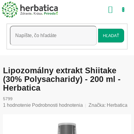
Prejsť
NÁKU
na
obsah
KOŠÍK
HĽADAŤ
Lipozomálny extrakt Shiitake
(30% Polysacharidy) - 200 ml -
Herbatica
5799
Priemerné
1 hodnotenie
Podrobnosti hodnotenia
Značka:
Herbatica
hodnotenie
produktu
je
5,0