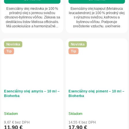
Esenciálny olej medovka je 100 %
Esenciálny olej kajeput (Melaleuca
prírodný olej s jemnou sviežou
leucadendron) je 100 % prírodný olej
citrusovo-bylinnou vôňou. Získava sa
s výraznou sviežou, kafrovou a
destiláciou listov Melissa officinalis.
bylinnou vôňou. Podporuje
Má upokojujúce a harmonizačné...
prečistenie vzduchu, uvoľnenie
dýchacích ciest a...
Novinka
Novinka
Tip
Tip
Esenciálny olej amyris – 10 ml –
Esenciálny olej piment – 10 ml –
Bioherba
Bioherba
Skladom
Skladom
9,67 € bez DPH
14,55 € bez DPH
11,90 €
17,90 €