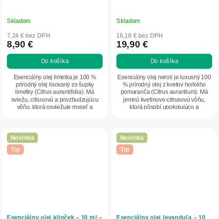
Skladom
Skladom
7,24 € bez DPH
16,18 € bez DPH
8,90 €
19,90 €
Do košíka
Do košíka
Esenciálny olej limetka je 100 %
Esenciálny olej neroli je luxusný 100
prírodný olej lisovaný zo šupky
% prírodný olej z kvetov horkého
limetky (Citrus aurantifolia). Má
pomaranča (Citrus aurantium). Má
sviežu, citrusovú a povzbudzujúcu
jemnú kvetinovo-citrusovú vôňu,
vôňu, ktorá osviežuje myseľ a
ktorá pôsobí upokojujúco a
zlepšuje...
harmonizačne....
Novinka
Novinka
Tip
Tip
Esenciálny olej klinček – 10 ml –
Esenciálny olej levanduľa – 10