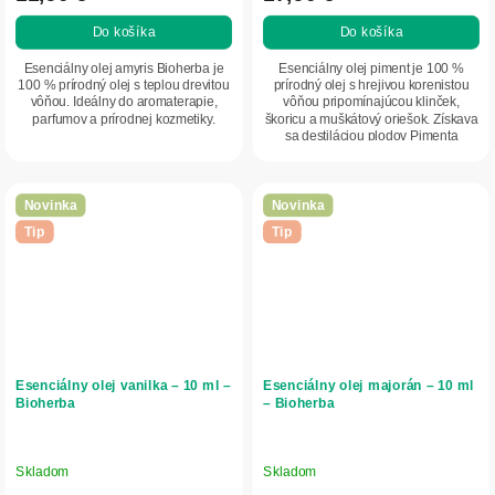
Do košíka
Do košíka
Esenciálny olej amyris Bioherba je
Esenciálny olej piment je 100 %
100 % prírodný olej s teplou drevitou
prírodný olej s hrejivou korenistou
vôňou. Ideálny do aromaterapie,
vôňou pripomínajúcou klinček,
parfumov a prírodnej kozmetiky.
škoricu a muškátový oriešok. Získava
sa destiláciou plodov Pimenta
officinalis....
Novinka
Novinka
Tip
Tip
Esenciálny olej vanilka – 10 ml –
Esenciálny olej majorán – 10 ml
Bioherba
– Bioherba
Skladom
Skladom