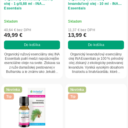
u
olej - 1 g/0,88 ml - INA
levanduľový olej - 10 ml - INA
Essentials
Essentials
k
t
o
Skladom
Skladom
v
40,64 € bez DPH
11,37 € bez DPH
49,99 €
13,99 €
Do košíka
Do košíka
Organický ružový esenciálny olej INA
Organický levanduľový esenciálny
Essentials patrí medzi najvzácnejšie
olej INA Essentials je 100 % prírodný
esenciálne oleje na svete. Získava sa
olej získaný z ekologicky pestovanej
z ruže damašskej pestovanej v
levandule. Vyniká vysokým obsahom
Bulharsku a je známy ako „tekuté...
linaloolu a linalylacetátu, ktoré...
Novinka
Novinka
Tip
Tip