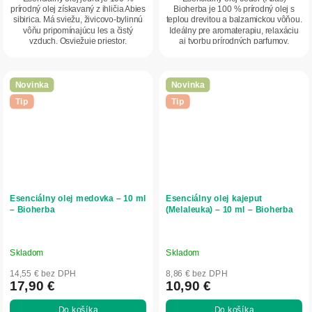
prírodný olej získavaný z ihličia Abies
Bioherba je 100 % prírodný olej s
sibirica. Má sviežu, živicovo-bylinnú
teplou drevitou a balzamickou vôňou.
vôňu pripomínajúcu les a čistý
Ideálny pre aromaterapiu, relaxáciu
vzduch. Osviežuje priestor,
aj tvorbu prírodných parfumov.
podporuje...
Novinka
Novinka
Tip
Tip
Esenciálny olej medovka – 10 ml
Esenciálny olej kajeput
– Bioherba
(Melaleuka) – 10 ml – Bioherba
Skladom
Skladom
14,55 € bez DPH
8,86 € bez DPH
17,90 €
10,90 €
Do košíka
Do košíka