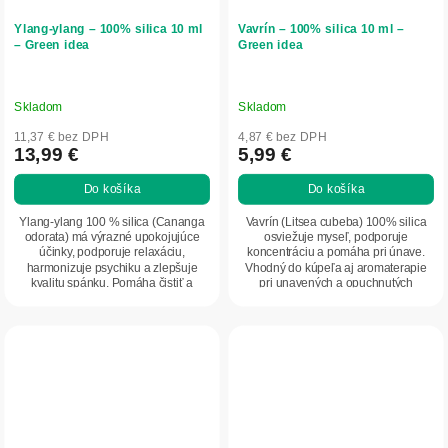
Ylang-ylang – 100% silica 10 ml
Vavrín – 100% silica 10 ml –
– Green idea
Green idea
Skladom
Skladom
11,37 € bez DPH
4,87 € bez DPH
13,99 €
5,99 €
Do košíka
Do košíka
Ylang-ylang 100 % silica (Cananga
Vavrín (Litsea cubeba) 100% silica
odorata) má výrazné upokojujúce
osviežuje myseľ, podporuje
účinky, podporuje relaxáciu,
koncentráciu a pomáha pri únave.
harmonizuje psychiku a zlepšuje
Vhodný do kúpeľa aj aromaterapie
kvalitu spánku. Pomáha čistiť a
pri unavených a opuchnutých
zjemňovať pleť,...
nohách. Prírodný...