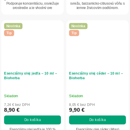
Podporuje koncentráciu, osviežuje
sviežu, balzamicko-citrusovú vôňu s
prostredie a je vhodný pre
jemne živicovým podtónom.
aromaterapiu aj...
Podporuje relaxáciu,...
Novinka
Novinka
Tip
Tip
Esenciálny olej jedľa – 10 ml –
Esenciálny olej céder – 10 ml –
Bioherba
Bioherba
Skladom
Skladom
7,24 € bez DPH
8,05 € bez DPH
8,90 €
9,90 €
Do košíka
Do košíka
Esenciálny olej jedľa je 100 %
Esenciálny olej céder (Atlas)