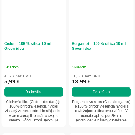
Céder – 100 % silica 10 ml –
Bergamot – 100 % silica 10 ml –
Green idea
Green idea
Skladom
Skladom
4,87 € bez DPH
11,37 € bez DPH
5,99 €
13,99 €
Do košíka
Do košíka
Cédrová silica (Cedrus deodara) je
Bergamotová silica (Citrus bergamia)
100 % prírodný esenciálny olej
je 100 % prírodný esenciálny olej s
získaný z dreva cedru himalájskeho.
osviežujúcou citrusovou vôňou. V
V aromaterapii je známa svojou
aromaterapii sa používa na
drevitou vôňou, ktorá upokojuje
povzbudenie nálady, osvieženie
myseľ a...
priestoru a...