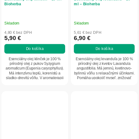
Bioherba
ml – Bioherba
Skladom
Skladom
4,80 € bez DPH
5,61 € bez DPH
5,90 €
6,90 €
Do košíka
Do košíka
Esenciálny olej klinček je 100 %
Esenciálny olej levanduľa je 100 %
prírodný olej z pukov Syzygium
prírodný olej z kvetov Lavandula
aromaticum (Eugenia caryophyllus).
angustifolia. Má jemnú, kvetinovo-
Má intenzívnu teplú, korenistú a
bylinnú vôňu s relaxačnými účinkami.
sladko-drevitú vôňu. V aromaterapii
Pomáha upokojiť myseľ, znižovať
podporuje...
stres...