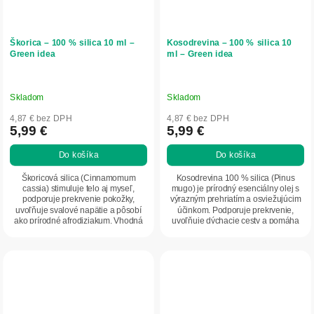
Škorica – 100 % silica 10 ml –
Kosodrevina – 100 % silica 10
Green idea
ml – Green idea
Skladom
Skladom
4,87 € bez DPH
4,87 € bez DPH
5,99 €
5,99 €
Do košíka
Do košíka
Škoricová silica (Cinnamomum
Kosodrevina 100 % silica (Pinus
cassia) stimuluje telo aj myseľ,
mugo) je prírodný esenciálny olej s
podporuje prekrvenie pokožky,
výrazným prehriatím a osviežujúcim
uvoľňuje svalové napätie a pôsobí
účinkom. Podporuje prekrvenie,
ako prírodné afrodiziakum. Vhodná
uvoľňuje dýchacie cesty a pomáha
do masáží,...
pri...