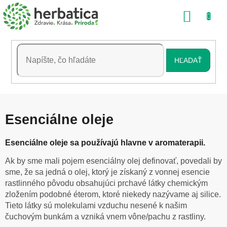
Prejsť
NÁKU
na
obsah
KOŠÍK
HĽADAŤ
Esenciálne oleje
Esenciálne oleje sa používajú hlavne v aromaterapii.
Ak by sme mali pojem esenciálny olej definovať, povedali by
sme, že sa jedná o olej, ktorý je získaný z vonnej esencie
rastlinného pôvodu obsahujúci prchavé látky chemickým
zložením podobné éterom, ktoré niekedy nazývame aj silice.
Tieto látky sú molekulami vzduchu nesené k našim
čuchovým bunkám a vzniká vnem vône/pachu z rastliny.