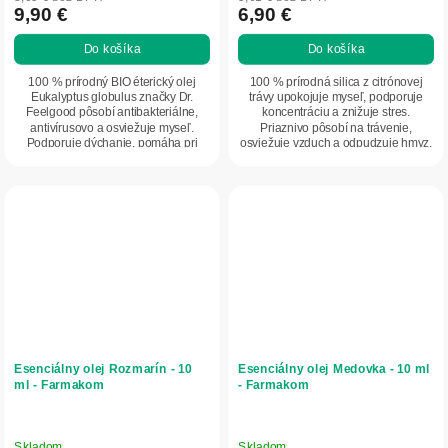
9,90 €
6,90 €
Do košíka
Do košíka
100 % prírodný BIO éterický olej
100 % prírodná silica z citrónovej
Eukalyptus globulus značky Dr.
trávy upokojuje myseľ, podporuje
Feelgood pôsobí antibakteriálne,
koncentráciu a znižuje stres.
antivírusovo a osviežuje myseľ.
Priaznivo pôsobí na trávenie,
Podporuje dýchanie, pomáha pri
osviežuje vzduch a odpudzuje hmyz.
prechladnutí,...
V aromaterapii...
Esenciálny olej Rozmarín - 10
Esenciálny olej Medovka - 10 ml
ml - Farmakom
- Farmakom
Skladom
Skladom