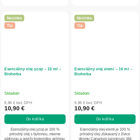
do aromaterapie,...
Novinka
Novinka
Tip
Tip
Esenciálny olej yzop – 10 ml –
Esenciálny olej elemi – 10 ml –
Bioherba
Bioherba
Skladom
Skladom
8,86 € bez DPH
8,86 € bez DPH
10,90 €
10,90 €
Do košíka
Do košíka
Esenciálny olej yzop je 100 %
Esenciálny olej elemi je 100 %
prírodný olej s bylinnou, mierne
prírodný olej získavaný z živice
gáfrovou a sviežo korenistou arómou.
stromu Canarium luzonicum. Má