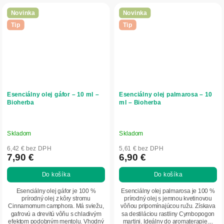
Novinka
Novinka
Tip
Tip
Esenciálny olej gáfor – 10 ml –
Esenciálny olej palmarosa – 10
Bioherba
ml – Bioherba
Skladom
Skladom
6,42 € bez DPH
5,61 € bez DPH
7,90 €
6,90 €
Do košíka
Do košíka
Esenciálny olej gáfor je 100 %
Esenciálny olej palmarosa je 100 %
prírodný olej z kôry stromu
prírodný olej s jemnou kvetinovou
Cinnamomum camphora. Má sviežu,
vôňou pripomínajúcou ružu. Získava
gafrovú a drevitú vôňu s chladivým
sa destiláciou rastliny Cymbopogon
efektom podobným mentolu. Vhodný
martini. Ideálny do aromaterapie,...