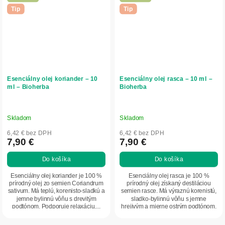
Tip
Tip
Esenciálny olej koriander – 10
Esenciálny olej rasca – 10 ml –
ml – Bioherba
Bioherba
Skladom
Skladom
6,42 € bez DPH
6,42 € bez DPH
7,90 €
7,90 €
Do košíka
Do košíka
Esenciálny olej koriander je 100 %
Esenciálny olej rasca je 100 %
prírodný olej zo semien Coriandrum
prírodný olej získaný destiláciou
sativum. Má teplú, korenisto-sladkú a
semien rasce. Má výraznú korenistú,
jemne bylinnú vôňu s drevitým
sladko-bylinnú vôňu s jemne
podtónom. Podporuje relaxáciu,...
hrejivým a mierne ostrým podtónom.
Vhodný pre...