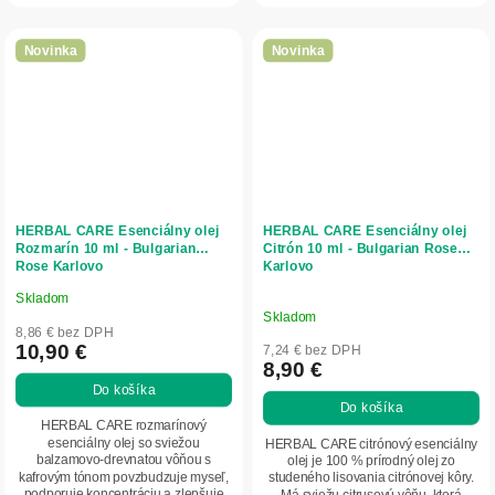
Novinka
Novinka
HERBAL CARE Esenciálny olej
HERBAL CARE Esenciálny olej
Rozmarín 10 ml - Bulgarian
Citrón 10 ml - Bulgarian Rose
Rose Karlovo
Karlovo
Skladom
Priemerné
Skladom
hodnotenie
8,86 € bez DPH
produktu
10,90 €
7,24 € bez DPH
8,90 €
je
Do košíka
5,0
Do košíka
z
HERBAL CARE rozmarínový
5
esenciálny olej so sviežou
HERBAL CARE citrónový esenciálny
balzamovo-drevnatou vôňou s
olej je 100 % prírodný olej zo
hviezdičiek.
kafrovým tónom povzbudzuje myseľ,
studeného lisovania citrónovej kôry.
podporuje koncentráciu a zlepšuje