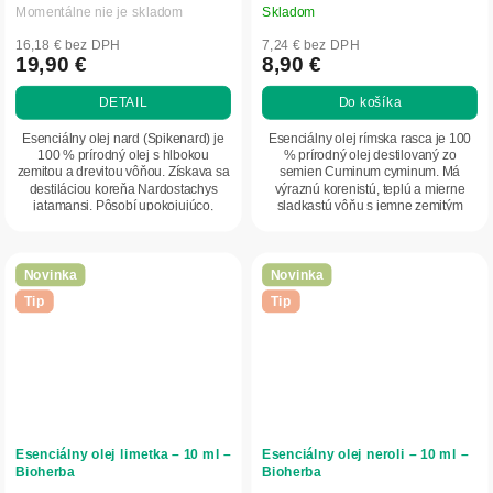
Momentálne nie je skladom
Skladom
16,18 € bez DPH
7,24 € bez DPH
19,90 €
8,90 €
DETAIL
Do košíka
Esenciálny olej nard (Spikenard) je
Esenciálny olej rímska rasca je 100
100 % prírodný olej s hlbokou
% prírodný olej destilovaný zo
zemitou a drevitou vôňou. Získava sa
semien Cuminum cyminum. Má
destiláciou koreňa Nardostachys
výraznú korenistú, teplú a mierne
jatamansi. Pôsobí upokojujúco,
sladkastú vôňu s jemne zemitým
podporuje...
podtónom. Ideálny...
Novinka
Novinka
Tip
Tip
Esenciálny olej limetka – 10 ml –
Esenciálny olej neroli – 10 ml –
Bioherba
Bioherba