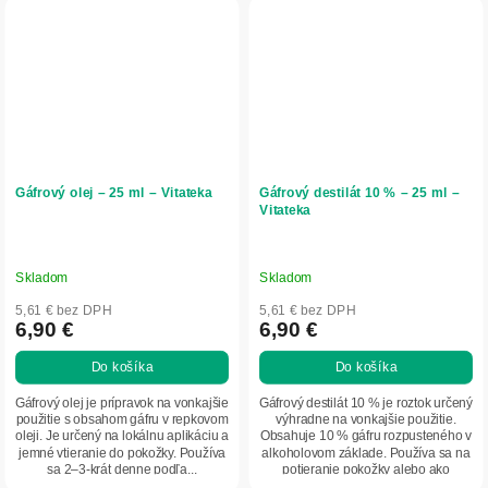
Gáfrový olej – 25 ml – Vitateka
Gáfrový destilát 10 % – 25 ml –
Vitateka
Skladom
Skladom
5,61 € bez DPH
5,61 € bez DPH
6,90 €
6,90 €
Do košíka
Do košíka
Gáfrový olej je prípravok na vonkajšie
Gáfrový destilát 10 % je roztok určený
použitie s obsahom gáfru v repkovom
výhradne na vonkajšie použitie.
oleji. Je určený na lokálnu aplikáciu a
Obsahuje 10 % gáfru rozpusteného v
jemné vtieranie do pokožky. Používa
alkoholovom základe. Používa sa na
sa 2–3-krát denne podľa...
potieranie pokožky alebo ako
súčasť...