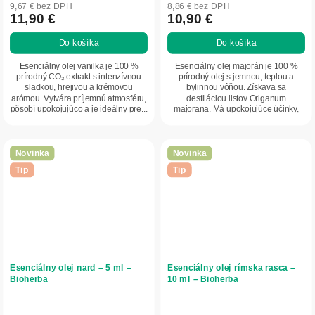
9,67 € bez DPH
8,86 € bez DPH
11,90 €
10,90 €
Do košíka
Do košíka
Esenciálny olej vanilka je 100 %
Esenciálny olej majorán je 100 %
prírodný CO₂ extrakt s intenzívnou
prírodný olej s jemnou, teplou a
sladkou, hrejivou a krémovou
bylinnou vôňou. Získava sa
arómou. Vytvára príjemnú atmosféru,
destiláciou listov Origanum
pôsobí upokojujúco a je ideálny pre...
majorana. Má upokojujúce účinky,
pomáha uvoľniť napätie...
Novinka
Novinka
Tip
Tip
Esenciálny olej nard – 5 ml –
Esenciálny olej rímska rasca –
Bioherba
10 ml – Bioherba