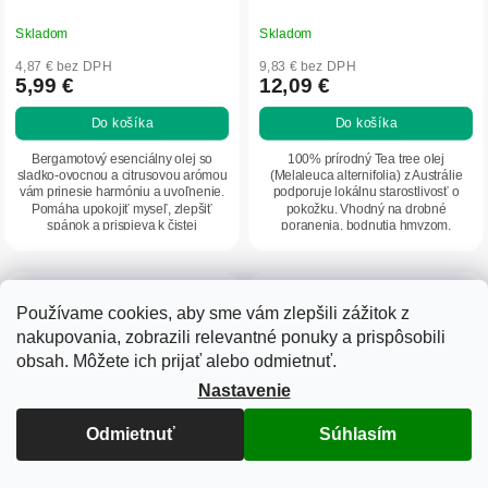
Skladom
Skladom
4,87 € bez DPH
9,83 € bez DPH
5,99 €
12,09 €
Do košíka
Do košíka
Bergamotový esenciálny olej so
100% prírodný Tea tree olej
sladko-ovocnou a citrusovou arómou
(Melaleuca alternifolia) z Austrálie
vám prinesie harmóniu a uvoľnenie.
podporuje lokálnu starostlivosť o
Pomáha upokojiť myseľ, zlepšiť
pokožku. Vhodný na drobné
spánok a prispieva k čistej
poranenia, bodnutia hmyzom,
pleti. Vďaka...
popáleniny, relaxačné...
Používame cookies, aby sme vám zlepšili zážitok z
nakupovania, zobrazili relevantné ponuky a prispôsobili
obsah. Môžete ich prijať alebo odmietnuť.
Nastavenie
Odmietnuť
Súhlasím
13,98 €
–5 %
Levanduľa – 100 % éterický olej
Zvýhodnený set: 2x Nosný