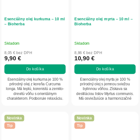
Esenciálny olej kurkuma – 10 ml
Esenciálny olej myrta – 10 ml –
– Bioherba
Bioherba
Skladom
Skladom
8,05 € bez DPH
8,86 € bez DPH
9,90 €
10,90 €
Do košíka
Do košíka
Esenciálny olej kurkuma je 100 %
Esenciálny olej myrta je 100 %
prírodný olej z koreňa Curcuma
prírodný olej s jemnou sviežou
longa. Má teplú, korenistú a zemito-
bylinnou vôňou. Získava sa
drevitú vôňu s orientálnym
destiláciou listov Myrtus communis.
charakterom. Podporuje relaxáciu,
Má osviežujúce a harmonizačné
harmonizuje...
účinky, pomáha...
Novinka
Novinka
Tip
Tip