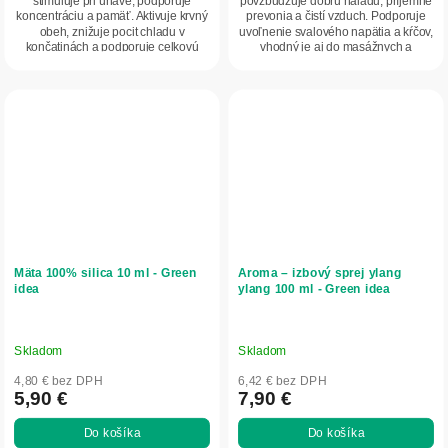
stimuluje pri únave, podporuje
povzbudzuje dobrú náladu, príjemne
koncentráciu a pamäť. Aktivuje krvný
prevonia a čistí vzduch. Podporuje
obeh, znižuje pocit chladu v
uvoľnenie svalového napätia a kŕčov,
končatinách a podporuje celkovú
vhodný je aj do masážnych a
vitalitu. Je...
kúpeľových...
Mäta 100% silica 10 ml - Green
Aroma – izbový sprej ylang
idea
ylang 100 ml - Green idea
Skladom
Skladom
4,80 € bez DPH
6,42 € bez DPH
5,90 €
7,90 €
Do košíka
Do košíka