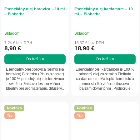
Esenciálny olej borovica – 10 ml
Esenciálny olej kardamóm – 10
– Bioherba
ml – Bioherba
Skladom
Skladom
7,24 € bez DPH
15,37 € bez DPH
8,90 €
18,90 €
Do košíka
Do košíka
Esenciálny olej borovica (prímorská
Esenciálny olej kardamóm je 100 %
borovica) Bioherba (Pinus pinaster)
prírodný olej zo semien Elettaria
je 100 % prírodný olej s intenzívnou
cardamomum. Má teplú, korenistú a
sviežou, živicovo-lesnou vôňou.
jemne sladkú vôňu s citrusovo-
Ideálny pre aromaterapiu, difuzéry...
balzamickými tónmi. Podporuje
relaxáciu,...
Novinka
Novinka
Tip
Tip