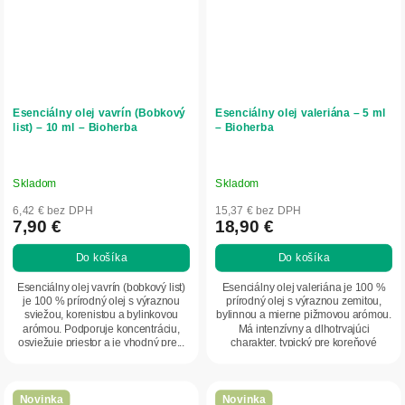
Esenciálny olej vavrín (Bobkový
Esenciálny olej valeriána – 5 ml
list) – 10 ml – Bioherba
– Bioherba
Skladom
Skladom
6,42 € bez DPH
15,37 € bez DPH
7,90 €
18,90 €
Do košíka
Do košíka
Esenciálny olej vavrín (bobkový list)
Esenciálny olej valeriána je 100 %
je 100 % prírodný olej s výraznou
prírodný olej s výraznou zemitou,
sviežou, korenistou a bylinkovou
bylinnou a mierne pižmovou arómou.
arómou. Podporuje koncentráciu,
Má intenzívny a dlhotrvajúci
osviežuje priestor a je vhodný pre...
charakter, typický pre koreňové
esencie....
Novinka
Novinka