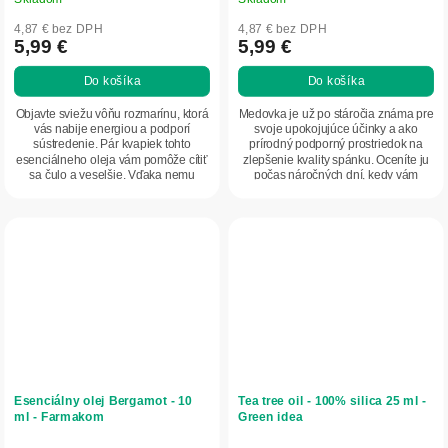
4,87 € bez DPH
4,87 € bez DPH
5,99 €
5,99 €
Do košíka
Do košíka
Objavte sviežu vôňu rozmarínu, ktorá
Medovka je už po stáročia známa pre
vás nabije energiou a podporí
svoje upokojujúce účinky a ako
sústredenie. Pár kvapiek tohto
prírodný podporný prostriedok na
esenciálneho oleja vám pomôže cítiť
zlepšenie kvality spánku. Oceníte ju
sa čulo a veselšie. Vďaka nemu
počas náročných dní, kedy vám
budete...
pomôže...
Esenciálny olej Bergamot - 10
Tea tree oil - 100% silica 25 ml -
ml - Farmakom
Green idea