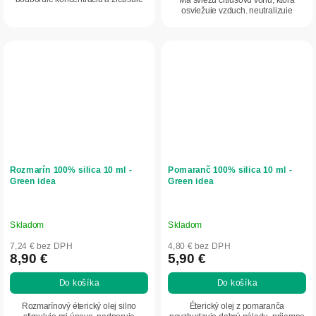
Má sviežu citrusovú vôňu, ktorá
náladu. Je ideálny do...
osviežuje vzduch, neutralizuje
pachy,...
Rozmarín 100% silica 10 ml -
Pomaranč 100% silica 10 ml -
Green idea
Green idea
Skladom
Skladom
7,24 € bez DPH
4,80 € bez DPH
8,90 €
5,90 €
Do košíka
Do košíka
Rozmarínový éterický olej silno
Éterický olej z pomaranča