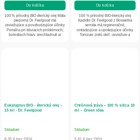
Do košíka
Do košíka
100 % prírodný BIO éterický olej Mäta
100 % prírodný BIO éterický olej
pieporná Dr. Feelgood má
Kadidlo Dr. Feelgood z Boswellia
osviežujúce a povzbudzujúce účinky.
serrata má regeneračné,
Pomáha pri tráviacich problémoch,
omladzujúce a upokojujúce účinky.
bolestiach hlavy, prechladnutí aj
Tonizuje zrelú pleť, osviežuje a
horúčke....
spomaľuje tvorbu...
Eukalyptus BIO - éterický olej -
Citrónová tráva – 100 % silica 10
15 ml - Dr. Feelgood
ml – Green idea
Skladom
Skladom
8,05 € bez DPH
5,61 € bez DPH