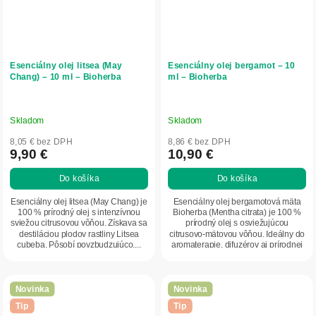
Esenciálny olej litsea (May
Esenciálny olej bergamot – 10
Chang) – 10 ml – Bioherba
ml – Bioherba
Skladom
Skladom
8,05 € bez DPH
8,86 € bez DPH
9,90 €
10,90 €
Do košíka
Do košíka
Esenciálny olej litsea (May Chang) je
Esenciálny olej bergamotová mäta
100 % prírodný olej s intenzívnou
Bioherba (Mentha citrata) je 100 %
sviežou citrusovou vôňou. Získava sa
prírodný olej s osviežujúcou
destiláciou plodov rastliny Litsea
citrusovo-mätovou vôňou. Ideálny do
cubeba. Pôsobí povzbudzujúco,...
aromaterapie, difuzérov aj prírodnej
kozmetiky.
Novinka
Novinka
Tip
Tip