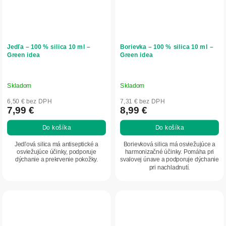
Jedľa – 100 % silica 10 ml –
Borievka – 100 % silica 10 ml –
Green idea
Green idea
Skladom
Skladom
6,50 € bez DPH
7,31 € bez DPH
7,99 €
8,99 €
Do košíka
Do košíka
Jedľová silica má antiseptické a
Borievková silica má osviežujúce a
osviežujúce účinky, podporuje
harmonizačné účinky. Pomáha pri
dýchanie a prekrvenie pokožky.
svalovej únave a podporuje dýchanie
pri nachladnutí.