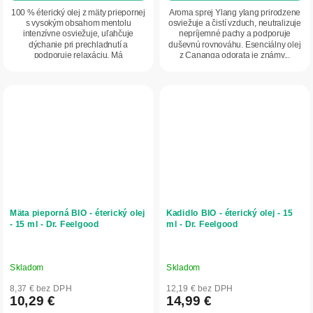
100 % éterický olej z mäty priepornej
Aroma sprej Ylang ylang prirodzene
s vysokým obsahom mentolu
osviežuje a čistí vzduch, neutralizuje
intenzívne osviežuje, uľahčuje
nepríjemné pachy a podporuje
dýchanie pri prechladnutí a
duševnú rovnováhu. Esenciálny olej
podporuje relaxáciu. Má
z Cananga odorata je známy...
antimikrobiálne účinky,...
Mäta pieporná BIO - éterický olej
Kadidlo BIO - éterický olej - 15
- 15 ml - Dr. Feelgood
ml - Dr. Feelgood
Skladom
Skladom
8,37 € bez DPH
12,19 € bez DPH
10,29 €
14,99 €