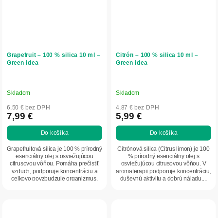
Grapefruit – 100 % silica 10 ml –
Citrón – 100 % silica 10 ml –
Green idea
Green idea
Skladom
Skladom
6,50 € bez DPH
4,87 € bez DPH
7,99 €
5,99 €
Do košíka
Do košíka
Grapefruitová silica je 100 % prírodný
Citrónová silica (Citrus limon) je 100
esenciálny olej s osviežujúcou
% prírodný esenciálny olej s
citrusovou vôňou. Pomáha prečistiť
osviežujúcou citrusovou vôňou. V
vzduch, podporuje koncentráciu a
aromaterapii podporuje koncentráciu,
celkovo povzbudzuje organizmus.
duševnú aktivitu a dobrú náladu....
Vhodná...