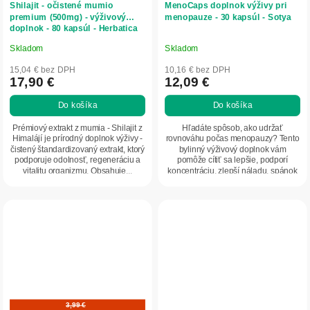
Shilajit - očistené mumio
MenoCaps doplnok výživy pri
premium (500mg) - výživový
menopauze - 30 kapsúl - Sotya
doplnok - 80 kapsúl - Herbatica
Skladom
Skladom
Priemerné
Priemerné
hodnotenie
hodnotenie
15,04 € bez DPH
10,16 € bez DPH
produktu
produktu
17,90 €
12,09 €
je
je
Do košíka
Do košíka
5,0
5,0
z
z
Prémiový extrakt z mumia - Shilajit z
Hľadáte spôsob, ako udržať
5
5
Himalájí je prírodný doplnok výživy -
rovnováhu počas menopauzy? Tento
čistený štandardizovaný extrakt, ktorý
bylinný výživový doplnok vám
hviezdičiek.
hviezdičiek.
podporuje odolnosť, regeneráciu a
pomôže cítiť sa lepšie, podporí
vitalitu organizmu. Obsahuje...
koncentráciu, zlepší náladu, spánok
a zároveň naštartuje...
3,99 €