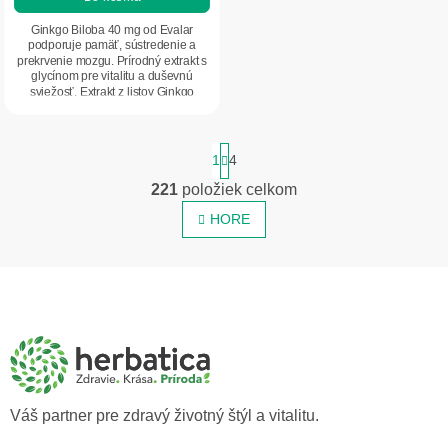
5,0
z
Ginkgo Biloba 40 mg od Evalar
5
podporuje pamäť, sústredenie a
prekrvenie mozgu. Prírodný extrakt s
hviezdičiek.
glycínom pre vitalitu a duševnú
sviežosť. Extrakt z listov Ginkgo
biloba....
S
1
4
t
r
221
položiek celkom
O
á
v
n
HORE
l
k
o
á
v
d
Z
a
a
á
n
c
p
i
i
e
ä
e
t
p
i
r
v
e
Váš partner pre zdravý životný štýl a vitalitu.
k
y