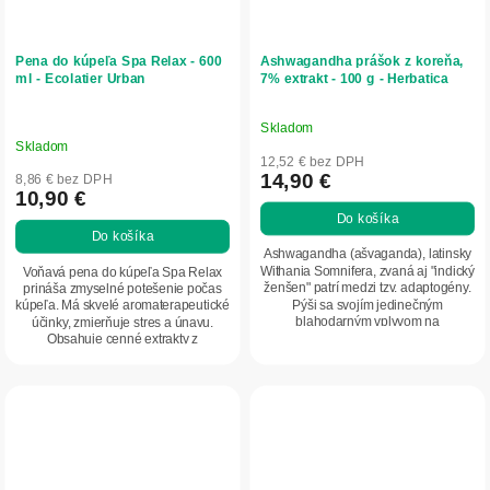
Pena do kúpeľa Spa Relax - 600
Ashwagandha prášok z koreňa,
ml - Ecolatier Urban
7% extrakt - 100 g - Herbatica
Skladom
Priemerné
Skladom
hodnotenie
12,52 € bez DPH
produktu
14,90 €
8,86 € bez DPH
10,90 €
je
Do košíka
5,0
Do košíka
z
Ashwagandha (ašvaganda), latinsky
5
Withania Somnifera, zvaná aj "indický
Voňavá pena do kúpeľa Spa Relax
ženšen" patrí medzi tzv. adaptogény.
prináša zmyselné potešenie počas
hviezdičiek.
Pýši sa svojím jedinečným
kúpeľa. Má skvelé aromaterapeutické
blahodarným vplyvom na
účinky, zmierňuje stres a únavu.
organizmus. Má...
Obsahuje cenné extrakty z
granátového...