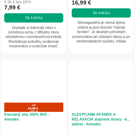
produktu
16,99 €
6,50 € bez DPH
7,99 €
je
Do košíka
5,0
Do košíka
z
Ashwagandha je cenná bylina
5
známa aj pod názvom "indický
Doprajte si dokonalý relax s
ženšen". Je skvelým prírodným
prírodnou soľou z Mŕtveho mora
hviezdičiek.
pomocníkom pri zvládaní stresu a pri
obohatenou o pomarančový extrakt.
problematickom spánku. Vďaka
Revitalizuje pokožku, podporuje
vysokému obsahu...
regeneráciu a osviežuje myseľ.
Ideálny pomocník pre...
od
16,90 €
–50 %
Konopný olej 100% BIO -
SLEEPCANN SPÁNOK A
Annabis
RELAXÁCIA doplnok stravy - 60
tabliet - Annabis