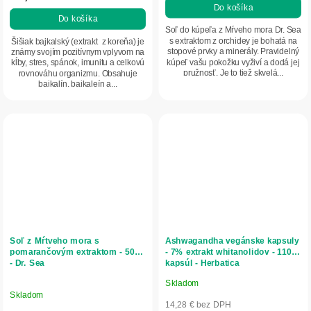
Do košíka
5,0
Do košíka
z
Soľ do kúpeľa z Mŕveho mora Dr. Sea
5
s extraktom z orchidey je bohatá na
Šišiak bajkalský (extrakt z koreňa) je
stopové prvky a minerály. Pravidelný
známy svojím pozitívnym vplyvom na
hviezdičiek.
kúpeľ vašu pokožku vyživí a dodá jej
kĺby, stres, spánok, imunitu a celkovú
pružnosť. Je to tiež skvelá...
rovnováhu organizmu. Obsahuje
baikalín, baikaleín a...
Soľ z Mŕtveho mora s
Ashwagandha vegánske kapsuly
pomarančovým extraktom - 500g
- 7% extrakt whitanolidov - 110
- Dr. Sea
kapsúl - Herbatica
Skladom
Priemerné
Skladom
hodnotenie
14,28 € bez DPH