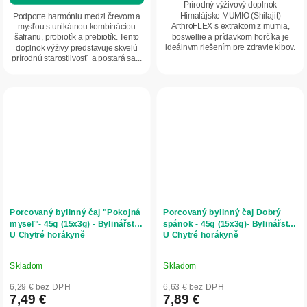
z
Prírodný výživový doplnok
5
Himalájske MUMIO (Shilajit)
Podporte harmóniu medzi črevom a
ArthroFLEX s extraktom z mumia,
mysľou s unikátnou kombináciou
hviezdičiek.
boswellie a prídavkom horčíka je
šafranu, probiotík a prebiotík. Tento
ideálnym riešením pre zdravie kĺbov,
doplnok výživy predstavuje skvelú
kostí a svalov....
prírodnú starostlivosť a postará sa...
Porcovaný bylinný čaj "Pokojná
Porcovaný bylinný čaj Dobrý
myseľ"- 45g (15x3g) - Bylinářství
spánok - 45g (15x3g)- Bylinářství
U Chytré horákyně
U Chytré horákyně
Skladom
Skladom
6,29 € bez DPH
6,63 € bez DPH
7,49 €
7,89 €