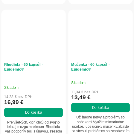
Rhodiola - 60 kapsúl -
Mučenka - 60 kapsúl -
Epigemic®
Epigemic®
Skladom
Priemerné
Skladom
hodnotenie
11,34 € bez DPH
produktu
13,49 €
14,28 € bez DPH
16,99 €
je
Do košíka
5,0
Do košíka
z
Už žiadne nervy a problémy so
5
spánkom! Využite mimoriadne
Pre všetkých, ktorí chcú od svojho
upokojujúce účinky mučenky, zbavte
tela aj mozgu maximum. Rhodiola
hviezdičiek.
sa stresu i problémov so zaspávaním
vás podporí v boji s únavou, stresom