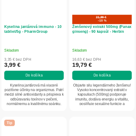
21,99 €
–10 %
Kyselina jantárová immuno - 10
Ženšenový extrakt 500mg (Panax
tabliet/5g - PharmGroup
ginseng) - 90 kapsúl - Herbin
Skladom
Skladom
3,35 € bez DPH
16,63 € bez DPH
3,99 €
19,79 €
Do košíka
Do košíka
Kyselina jantárová má viaceré
Objavte silu legendárneho ženšenu!
pozitívne účinky na organizmus. Patrí
Vysoko koncentrovaný extrakt v
medzi silné antioxidanty a prispieva k
kapsuliach (500mg) podporuje
odbúravaniu toxínov v pečeni,
imunitu, dodáva energiu a vitalitu,
normálnemu a kvalitnému spánku,
posilňuje sexuálne funkcie a
znižuje...
udržiava...
Tip