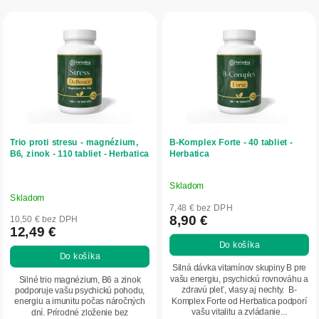
r
V
o
ý
d
p
u
i
k
s
t
p
o
r
v
o
d
Trio proti stresu - magnézium,
B-Komplex Forte - 40 tabliet -
u
B6, zinok - 110 tabliet - Herbatica
Herbatica
k
t
Skladom
Priemerné
o
Skladom
hodnotenie
7,48 € bez DPH
v
produktu
8,90 €
10,50 € bez DPH
12,49 €
je
Do košíka
5,0
Do košíka
z
Silná dávka vitamínov skupiny B pre
5
vašu energiu, psychickú rovnováhu a
Silné trio magnézium, B6 a zinok
zdravú pleť, vlasy aj nechty. B-
podporuje vašu psychickú pohodu,
hviezdičiek.
Komplex Forte od Herbatica podporí
energiu a imunitu počas náročných
vašu vitalitu a zvládanie...
dní. Prírodné zloženie bez