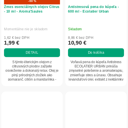
–50 %
Zmes esenciálnych olejov Citrus
Antistresová pena do kúpeľa -
- 10 ml - Aroma'Saules
600 ml - Ecolatier Urban
Momentálne nie je skladom
Skladom
1,62 € bez DPH
8,86 € bez DPH
1,99 €
10,90 €
DETAIL
Do košíka
S týmto éterickým olejom z
Voňavá pena do kúpeľa Antistress
citrusových plodov zažijete
ECOLATIER URBAN prináša
osvieženie a dokonalý relax. Olej je
zmyselné potešenie a aromaterapiu,
plný prírodných zložiek ako
zmierňuje stres a únavu. Obsahuje
pomaranč, citrón a mandarínka -
levanduľový olej, extrakt z nektárinky
dodá vám energiu, zlepší...
a dračiu...