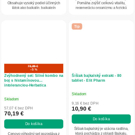
Obsahuje vysoký podiel účinných
Pomáha zvýšiť celkovú vitalitu,
látok ako baikalín, baikaleín
regeneráciu organizmu a fyzickú
a wogonín, v...
odolnosť,...
Tip
73,89 €
–5 %
Zvýhodnený set: Silné kombo na
Šišiak bajkalský extrakt - 80
boj s histamínovou
tabliet - Elit Pharm
intoleranciou-Herbatica
Skladom
Priemerné
Skladom
hodnotenie
9,16 € bez DPH
produktu
10,90 €
57,07 € bez DPH
70,19 €
je
Do košíka
5,0
Do košíka
z
Šišiak bajkalský je vzácna rastlina,
5
ktorá pochádza z oblasti Bajkalu,
Cenovo výhodný set pozostáva z