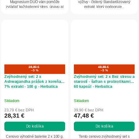
Magnesium DUO vám pomôže
výživy - čistený štandardizovaný
zvládať každodenný stres, únavu aj
extrakt, ktorý podporuje...
napätie s...
29,80 €
49,98 €
–5 %
–5 %
Zvýhodnený set: 2 x
Zvýhodnený set: 2 x Bez stresu a
Ashwagandha prášok z koreňa,
starostí - šafran s probiotikami -
7% extrakt - 100 g - Herbatica
60 kapsúl - Herbatica
Skladom
Skladom
23,79 € bez DPH
39,90 € bez DPH
28,31 €
47,48 €
Do košíka
Do košíka
Cenovo výhodné balenie 2 x 100 g.
Tento cenovo zvýhodnený set s