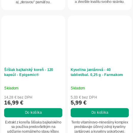
a zlepšite kvalitu svojho spánku.
aj „deravou“ pamäťou.
Šišiak bajkalský koreň - 120
Kyselina jantárová - 40
kapsúl - Epigemic®
tabliet/bal. 0,25 g - Farmakom
Skladom
Skladom
Priemerné
Priemerné
hodnotenie
hodnotenie
14,28 € bez DPH
5,03 € bez DPH
produktu
produktu
16,99 €
5,99 €
je
je
Do košíka
Do košíka
5,0
5,0
z
z
Extrakt z koreňa šišiaka bajkalského
Tento vitamínovo-minerálny komplex
5
5
sa používa predovšetkým na
predstavuje účinný zdroj kyseliny
udržanie normálneho stavu kĺbov.
jantárovej a kyseliny askorbovej.
hviezdičiek.
hviezdičiek.