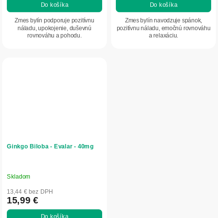
Do košíka
Do košíka
Zmes bylín podporuje pozitívnu
Zmes bylín navodzuje spánok,
náladu, upokojenie, duševnú
pozitívnu náladu, emočnú rovnováhu
rovnováhu a pohodu.
a relaxáciu.
Ginkgo Biloba - Evalar - 40mg
Skladom
Priemerné
hodnotenie
13,44 € bez DPH
produktu
15,99 €
je
Do košíka