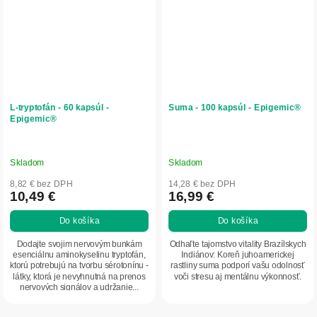
L-tryptofán - 60 kapsúl -
Suma - 100 kapsúl - Epigemic®
Epigemic®
Skladom
Skladom
8,82 € bez DPH
14,28 € bez DPH
10,49 €
16,99 €
Do košíka
Do košíka
Dodajte svojim nervovým bunkám
Odhaľte tajomstvo vitality Brazílskych
esenciálnu aminokyselinu tryptofán,
Indiánov: Koreň juhoamerickej
ktorú potrebujú na tvorbu sérotonínu -
rastliny suma podporí vašu odolnosť
látky, ktorá je nevyhnutná na prenos
voči stresu aj mentálnu výkonnosť.
nervových signálov a udržanie...