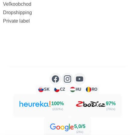
Veľkoobchod
Dropshipping
Private label
SK
CZ
HU
RO
100%
97%
(2326x)
(792x)
5,0/5
(26x)