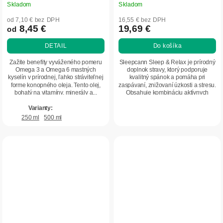
Skladom
Skladom
od 7,10 € bez DPH
16,55 € bez DPH
8,45 €
19,69 €
od
DETAIL
Do košíka
Zažite benefity vyváženého pomeru
Sleepcann Sleep & Relax je prírodný
Omega 3 a Omega 6 mastných
doplnok stravy, ktorý podporuje
kyselín v prírodnej, ľahko stráviteľnej
kvalitný spánok a pomáha pri
forme konopného oleja. Tento olej,
zaspávaní, znižovaní úzkosti a stresu.
bohatý na vitamíny, minerály a...
Obsahuje kombináciu aktívnych
látok...
250 ml
500 ml