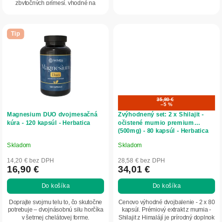
zbytočných prímesí, vhodné na
každodenné použitie....
Tip
35,80 €
–5 %
Magnesium DUO dvojmesačná
Zvýhodnený set: 2 x Shilajit -
kúra - 120 kapsúl - Herbatica
očistené mumio premium
(500mg) - 80 kapsúl - Herbatica
Skladom
Skladom
Priemerné
Priemerné
hodnotenie
hodnotenie
14,20 € bez DPH
28,58 € bez DPH
produktu
produktu
16,90 €
34,01 €
je
je
Do košíka
Do košíka
5,0
5,0
z
z
Doprajte svojmu telu to, čo skutočne
Cenovo výhodné dvojbalenie - 2 x 80
5
5
potrebuje – dvojnásobnú silu horčíka
kapsúl. Prémiový extrakt z mumia -
v šetrnej chelátovej forme.
Shilajit z Himalájí je prírodný doplnok
hviezdičiek.
hviezdičiek.