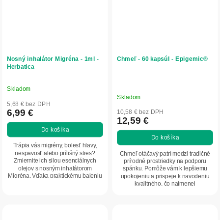
Nosný inhalátor Migréna - 1ml -
Chmeľ - 60 kapsúl - Epigemic®
Herbatica
Skladom
Priemerné
Skladom
hodnotenie
5,68 € bez DPH
produktu
6,99 €
10,58 € bez DPH
12,59 €
je
Do košíka
5,0
Do košíka
z
Trápia vás migrény, bolesť hlavy,
5
nespavosť alebo prílišný stres?
Chmeľ otáčavý patrí medzi tradičné
Zmiernite ich silou esenciálnych
prírodné prostriedky na podporu
hviezdičiek.
olejov s nosným inhalátorom
spánku. Pomôže vám k lepšiemu
Migréna. Vďaka praktickému baleniu
upokojeniu a prispeje k navodeniu
vo forme...
kvalitného, čo najmenej
prerušovaného spánku.