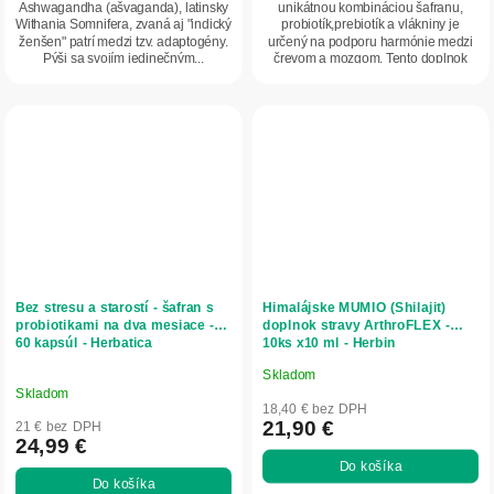
Ashwagandha (ašvaganda), latinsky
unikátnou kombináciou šafranu,
Withania Somnifera, zvaná aj "indický
probiotík,prebiotík a vlákniny je
ženšen" patrí medzi tzv. adaptogény.
určený na podporu harmónie medzi
Pýši sa svojím jedinečným...
črevom a mozgom. Tento doplnok
výživy predstavuje...
Bez stresu a starostí - šafran s
Himalájske MUMIO (Shilajit)
probiotikami na dva mesiace -
doplnok stravy ArthroFLEX -
60 kapsúl - Herbatica
10ks x10 ml - Herbin
Skladom
Priemerné
Skladom
hodnotenie
18,40 € bez DPH
produktu
21,90 €
21 € bez DPH
24,99 €
je
Do košíka
5,0
Do košíka