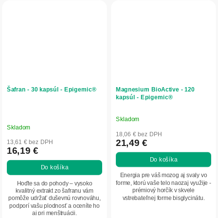
Šafran - 30 kapsúl - Epigemic®
Magnesium BioActive - 120
kapsúl - Epigemic®
Skladom
Priemerné
Skladom
hodnotenie
18,06 € bez DPH
produktu
21,49 €
13,61 € bez DPH
16,19 €
je
Do košíka
5,0
Do košíka
z
Energia pre váš mozog aj svaly vo
5
forme, ktorú vaše telo naozaj využije -
Hoďte sa do pohody – vysoko
prémiový horčík v skvele
kvalitný extrakt zo šafranu vám
hviezdičiek.
vstrebateľnej forme bisglycinátu.
pomôže udržať duševnú rovnováhu,
podporí vašu plodnosť a oceníte ho
aj pri menštruácii.