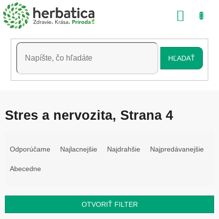
Prejsť
NÁKU
na
obsah
KOŠÍK
HĽADAŤ
Stres a nervozita
, Strana 4
R
a
Odporúčame
Najlacnejšie
Najdrahšie
Najpredávanejšie
d
e
Abecedne
n
i
e
OTVORIŤ FILTER
p