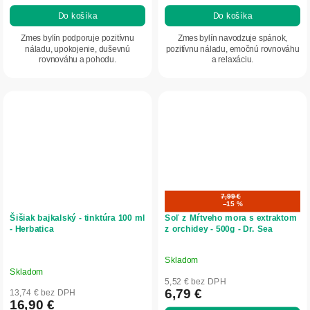
Do košíka
Do košíka
Zmes bylín podporuje pozitívnu
Zmes bylín navodzuje spánok,
náladu, upokojenie, duševnú
pozitívnu náladu, emočnú rovnováhu
rovnováhu a pohodu.
a relaxáciu.
7,99 €
–15 %
Šišiak bajkalský - tinktúra 100 ml
Soľ z Mŕtveho mora s extraktom
- Herbatica
z orchidey - 500g - Dr. Sea
Skladom
Priemerné
Skladom
hodnotenie
5,52 € bez DPH
produktu
6,79 €
13,74 € bez DPH
16,90 €
je