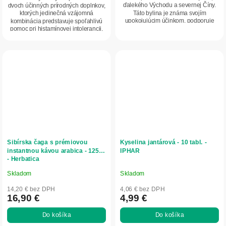
ďalekého Východu a severnej Číny.
dvoch účinných prírodných doplnkov,
hviezdičiek.
Táto bylina je známa svojím
ktorých jedinečná vzájomná
upokojujúcim účinkom, podporuje
kombinácia predstavuje spoľahlivú
psychickú...
pomoc pri histamínovej intolerancii,
alergiách,...
Sibírska čaga s prémiovou
Kyselina jantárová - 10 tabl. -
instantnou kávou arabica - 125g
IPHAR
- Herbatica
Skladom
Skladom
Priemerné
Priemerné
hodnotenie
hodnotenie
14,20 € bez DPH
4,06 € bez DPH
produktu
produktu
16,90 €
4,99 €
je
je
Do košíka
Do košíka
5,0
5,0