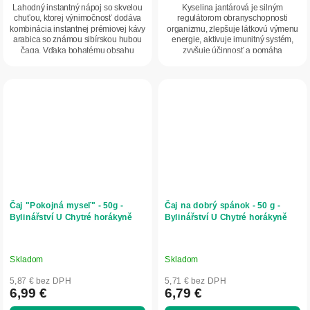
z
z
Lahodný instantný nápoj so skvelou
Kyselina jantárová je silným
5
5
chuťou, ktorej výnimočnosť dodáva
regulátorom obranyschopnosti
kombinácia instantnej prémiovej kávy
organizmu, zlepšuje látkovú výmenu
hviezdičiek.
hviezdičiek.
arabica so známou sibírskou hubou
energie, aktivuje imunitný systém,
čaga. Vďaka bohatému obsahu
zvyšuje účinnosť a pomáha
vlákniny...
vylučovať toxické látky...
Čaj "Pokojná myseľ" - 50g -
Čaj na dobrý spánok - 50 g -
Bylinářství U Chytré horákyně
Bylinářství U Chytré horákyně
Skladom
Skladom
5,87 € bez DPH
5,71 € bez DPH
6,99 €
6,79 €