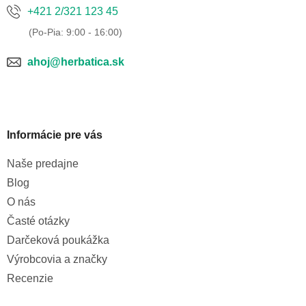
v
+421 2/321 123 45
ý
p
i
ahoj@herbatica.sk
s
u
Informácie pre vás
Naše predajne
Blog
O nás
Časté otázky
Darčeková poukážka
Výrobcovia a značky
Recenzie